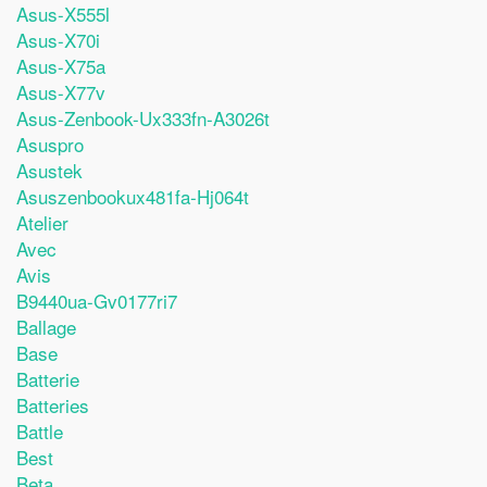
Asus-X555l
Asus-X70i
Asus-X75a
Asus-X77v
Asus-Zenbook-Ux333fn-A3026t
Asuspro
Asustek
Asuszenbookux481fa-Hj064t
Atelier
Avec
Avis
B9440ua-Gv0177ri7
Ballage
Base
Batterie
Batteries
Battle
Best
Beta