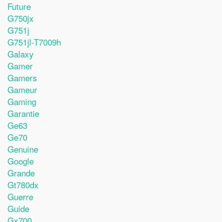
Future
G750jx
G751j
G751jl-T7009h
Galaxy
Gamer
Gamers
Gameur
Gaming
Garantie
Ge63
Ge70
Genuine
Google
Grande
Gt780dx
Guerre
Guide
Gx700