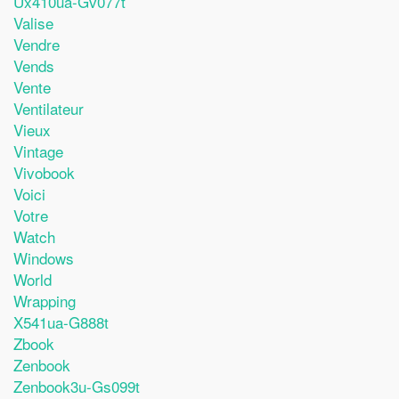
Ux410ua-Gv077t
Valise
Vendre
Vends
Vente
Ventilateur
Vieux
Vintage
Vivobook
Voici
Votre
Watch
Windows
World
Wrapping
X541ua-G888t
Zbook
Zenbook
Zenbook3u-Gs099t