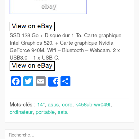
SSD 128 Go + Disque dur 1 To. Carte graphique
Intel Graphics 520. + Carte graphique Nvidia
GeForce 940M. Wifi – Bluetooth – Webcam. 2 x
USB3.0 – 1 x USB-C.
Facebook
Twitter
Email
Partager
Share
Mots-clés :
14''
,
asus
,
core
,
k456ub-wx049t
,
ordinateur
,
portable
,
sata