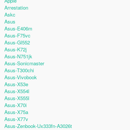
Apple
Arrestation
Askc
Asus
Asus-E406m
Asus-F75vc
Asus-Gl552
Asus-K72j
Asus-N751jk
Asus-Sonicmaster
Asus-T300chi
Asus-Vivobook
Asus-X53e
Asus-X554l
Asus-X555l
Asus-X70i
Asus-X75a
Asus-X77v
Asus-Zenbook-Ux333fn-A3026t