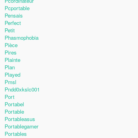
Pcordinateur
Pcportable
Pensais
Perfect
Petit
Phasmophobia
Pièce
Pires
Plainte
Plan
Played
Pmsl
Pndd0xkslc001
Port
Portabel
Portable
Portableasus
Portablegamer
Portables