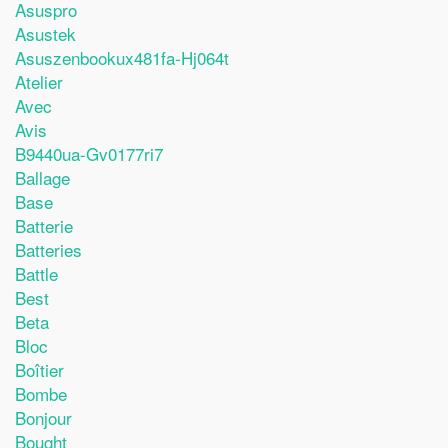
Asuspro
Asustek
Asuszenbookux481fa-Hj064t
Atelier
Avec
Avis
B9440ua-Gv0177ri7
Ballage
Base
Batterie
Batteries
Battle
Best
Beta
Bloc
Boîtier
Bombe
Bonjour
Bought