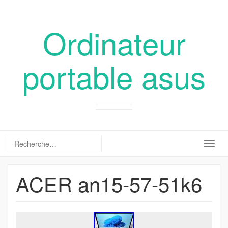
Ordinateur
portable asus
Togg
navig
ACER an15-57-51k6