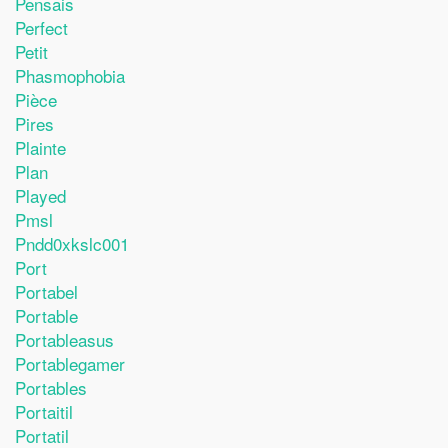
Pensais
Perfect
Petit
Phasmophobia
Pièce
Pires
Plainte
Plan
Played
Pmsl
Pndd0xkslc001
Port
Portabel
Portable
Portableasus
Portablegamer
Portables
Portaitil
Portatil