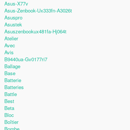
Asus-X77v
Asus-Zenbook-Ux333fn-A3026t
Asuspro
Asustek
Asuszenbookux481fa-Hj064t
Atelier
Avec
Avis
B9440ua-Gv0177ri7
Ballage
Base
Batterie
Batteries
Battle
Best
Beta
Bloc
Boîtier
Bombe