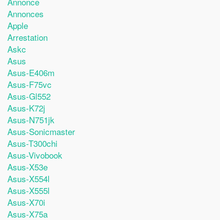
Annonce
Annonces
Apple
Arrestation
Askc
Asus
Asus-E406m
Asus-F75vc
Asus-Gl552
Asus-K72j
Asus-N751jk
Asus-Sonicmaster
Asus-T300chi
Asus-Vivobook
Asus-X53e
Asus-X554l
Asus-X555l
Asus-X70i
Asus-X75a