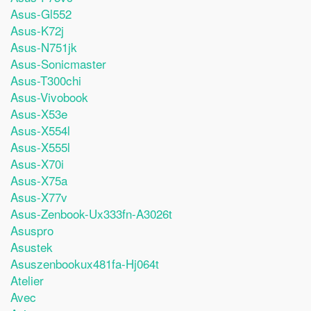
Asus-Gl552
Asus-K72j
Asus-N751jk
Asus-Sonicmaster
Asus-T300chi
Asus-Vivobook
Asus-X53e
Asus-X554l
Asus-X555l
Asus-X70i
Asus-X75a
Asus-X77v
Asus-Zenbook-Ux333fn-A3026t
Asuspro
Asustek
Asuszenbookux481fa-Hj064t
Atelier
Avec