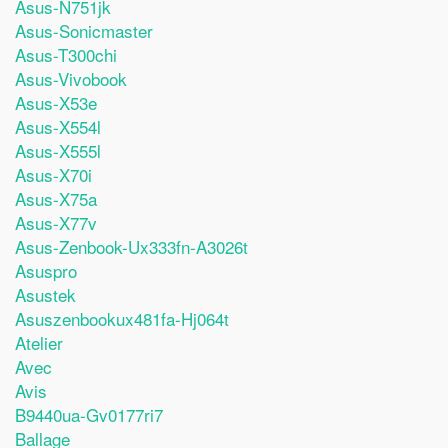
Asus-N751jk
Asus-Sonicmaster
Asus-T300chi
Asus-Vivobook
Asus-X53e
Asus-X554l
Asus-X555l
Asus-X70i
Asus-X75a
Asus-X77v
Asus-Zenbook-Ux333fn-A3026t
Asuspro
Asustek
Asuszenbookux481fa-Hj064t
Atelier
Avec
Avis
B9440ua-Gv0177ri7
Ballage