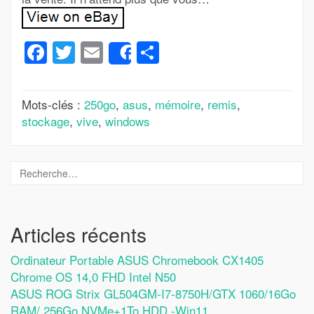
Facebook
Twitter
Email
Partager
Share
Mots-clés :
250go
,
asus
,
mémoire
,
remis
,
stockage
,
vive
,
windows
Articles récents
Ordinateur Portable ASUS Chromebook CX1405
Chrome OS 14,0 FHD Intel N50
ASUS ROG Strix GL504GM-I7-8750H/GTX 1060/16Go
RAM/ 256Go NVMe+1To HDD -Win11