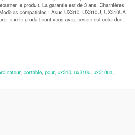
etourner le produit. La garantie est de 3 ans. Charnières
s Modèles compatibles : Asus UX310, UX310U, UX310UA
urer que le produit dont vous avez besoin est celui dont
rtager
ordinateur
,
portable
,
pour
,
ux310
,
ux310u
,
ux310ua
,