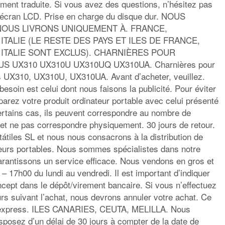
ement traduite. Si vous avez des questions, n’hésitez pas
 écran LCD. Prise en charge du disque dur. NOUS
NOUS LIVRONS UNIQUEMENT À. FRANCE,
TALIE (LE RESTE DES PAYS ET ILES DE FRANCE,
ITALIE SONT EXCLUS). CHARNIÈRES POUR
 UX310 UX310U UX310UQ UX310UA. Charnières pour
s UX310, UX310U, UX310UA. Avant d’acheter, veuillez.
esoin est celui dont nous faisons la publicité. Pour éviter
parez votre produit ordinateur portable avec celui présenté
ertains cas, ils peuvent correspondre au nombre de
et ne pas correspondre physiquement. 30 jours de retour.
les SL et nous nous consacrons à la distribution de
eurs portables. Nous sommes spécialistes dans notre
arantissons un service efficace. Nous vendons en gros et
 – 17h00 du lundi au vendredi. Il est important d’indiquer
cept dans le dépôt/virement bancaire. Si vous n’effectuez
rs suivant l’achat, nous devrons annuler votre achat. Ce
ier express. ILES CANARIES, CEUTA, MELILLA. Nous
sposez d’un délai de 30 jours à compter de la date de