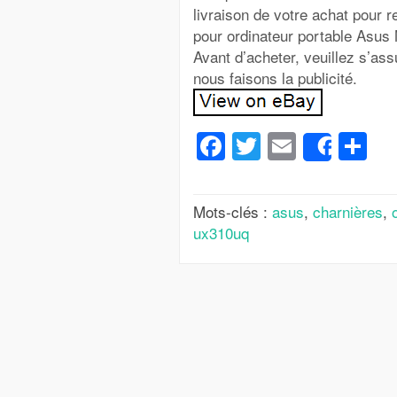
livraison de votre achat pour r
pour ordinateur portable Asu
Avant d’acheter, veuillez s’ass
nous faisons la publicité.
Facebook
Twitter
Email
Pa
Share
Mots-clés :
asus
,
charnières
,
ux310uq