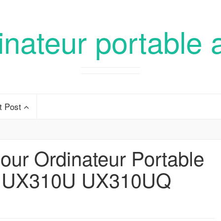
inateur portable 
t Post
our Ordinateur Portable
0 UX310U UX310UQ