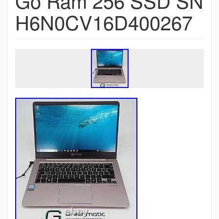
Go Ram 256 SSD SN
H6N0CV16D400267