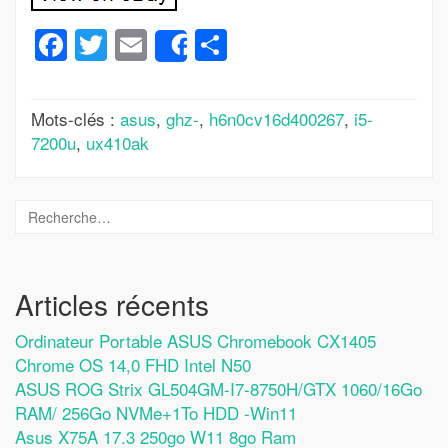
Facebook
Twitter
Email
Partager
Share
Mots-clés :
asus
,
ghz-
,
h6n0cv16d400267
,
i5-
7200u
,
ux410ak
Articles récents
Ordinateur Portable ASUS Chromebook CX1405
Chrome OS 14,0 FHD Intel N50
ASUS ROG Strix GL504GM-I7-8750H/GTX 1060/16Go
RAM/ 256Go NVMe+1To HDD -Win11
Asus X75A 17.3 250go W11 8go Ram