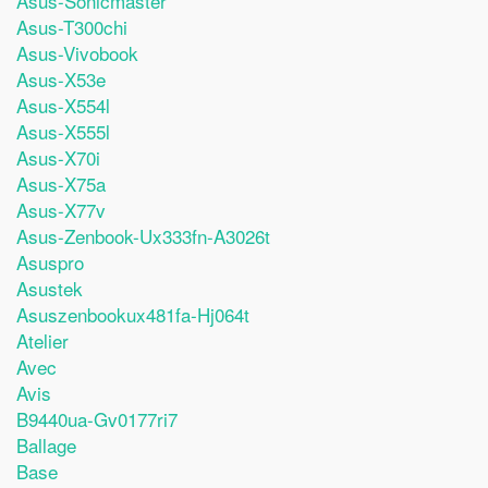
Asus-Sonicmaster
Asus-T300chi
Asus-Vivobook
Asus-X53e
Asus-X554l
Asus-X555l
Asus-X70i
Asus-X75a
Asus-X77v
Asus-Zenbook-Ux333fn-A3026t
Asuspro
Asustek
Asuszenbookux481fa-Hj064t
Atelier
Avec
Avis
B9440ua-Gv0177ri7
Ballage
Base