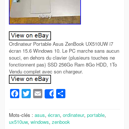
Ordinateur Portable Asus ZenBook UX510UW i7
écran 15.6 Windows 10. Le PC marche sans aucun
souci, en dehors du clavier (plusieurs touches ne
fonctionnent pas) SSD 256Go Ram 8Go HDD, 1To
Vendu complet avec son chargeur.
Facebook
Twitter
Email
Partager
Share
Mots-clés :
asus
,
écran
,
ordinateur
,
portable
,
ux510uw
,
windows
,
zenbook