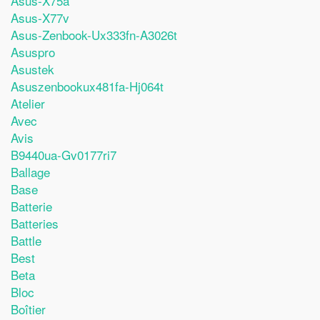
Asus-X75a
Asus-X77v
Asus-Zenbook-Ux333fn-A3026t
Asuspro
Asustek
Asuszenbookux481fa-Hj064t
Atelier
Avec
Avis
B9440ua-Gv0177ri7
Ballage
Base
Batterie
Batteries
Battle
Best
Beta
Bloc
Boîtier