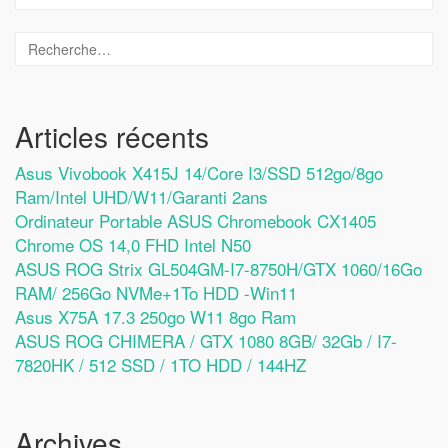
Articles récents
Asus Vivobook X415J 14/Core I3/SSD 512go/8go
Ram/Intel UHD/W11/Garanti 2ans
Ordinateur Portable ASUS Chromebook CX1405
Chrome OS 14,0 FHD Intel N50
ASUS ROG Strix GL504GM-I7-8750H/GTX 1060/16Go
RAM/ 256Go NVMe+1To HDD -Win11
Asus X75A 17.3 250go W11 8go Ram
ASUS ROG CHIMERA / GTX 1080 8GB/ 32Gb / I7-
7820HK / 512 SSD / 1TO HDD / 144HZ
Archives