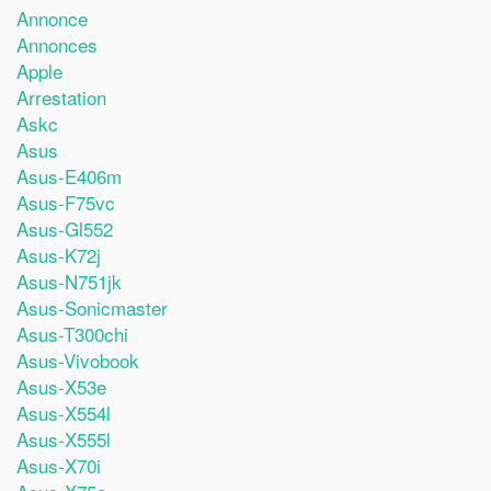
Annonce
Annonces
Apple
Arrestation
Askc
Asus
Asus-E406m
Asus-F75vc
Asus-Gl552
Asus-K72j
Asus-N751jk
Asus-Sonicmaster
Asus-T300chi
Asus-Vivobook
Asus-X53e
Asus-X554l
Asus-X555l
Asus-X70i