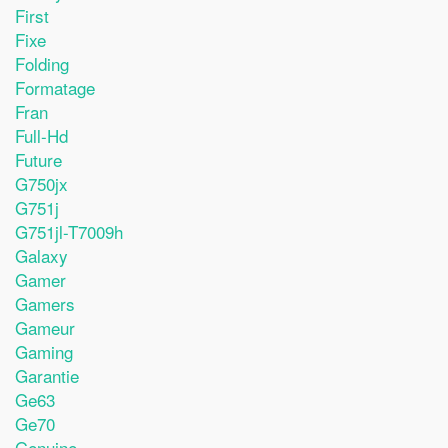
First
Fixe
Folding
Formatage
Fran
Full-Hd
Future
G750jx
G751j
G751jl-T7009h
Galaxy
Gamer
Gamers
Gameur
Gaming
Garantie
Ge63
Ge70
Genuine