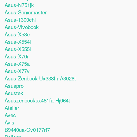
Asus-N751jk
Asus-Sonicmaster
Asus-T300chi
Asus-Vivobook
Asus-X53e
Asus-X554l
Asus-X555l
Asus-X70i
Asus-X75a
Asus-X77v
Asus-Zenbook-Ux333fn-A3026t
Asuspro
Asustek
Asuszenbookux481fa-Hj064t
Atelier
Avec
Avis
B9440ua-Gv0177ri7
Ballage