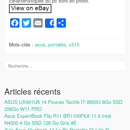
caractéristiques du pc sont en photo.
Facebook
Twitter
Email
Partager
Share
Mots-clés :
asus
,
portable
,
x515
Articles récents
ASUS UX461UA 14 Pouces Tactile I7-8550U 8Go SSD
256Go W11 PRO
Asus ExpertBook Flip R11 BR1100FKA 11.6 Intel
N4500 4 Go SSD 128 Go Gris #E
Avis Asus Vivobook 14 Le Pc Portable Qui Va R