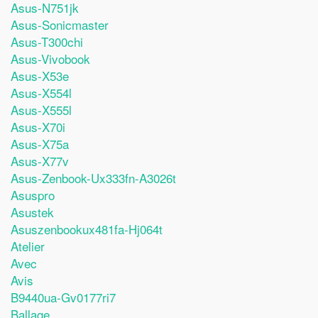
Asus-N751jk
Asus-Sonicmaster
Asus-T300chi
Asus-Vivobook
Asus-X53e
Asus-X554l
Asus-X555l
Asus-X70i
Asus-X75a
Asus-X77v
Asus-Zenbook-Ux333fn-A3026t
Asuspro
Asustek
Asuszenbookux481fa-Hj064t
Atelier
Avec
Avis
B9440ua-Gv0177ri7
Ballage