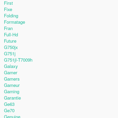
First
Fixe
Folding
Formatage
Fran
Full-Hd
Future
G750jx
G751j
G751jl-T7009h
Galaxy
Gamer
Gamers
Gameur
Gaming
Garantie
Ge63
Ge70
Genuine