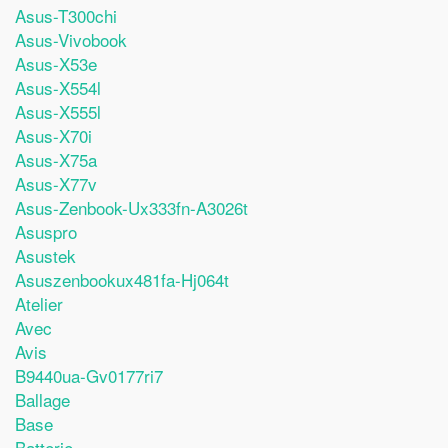
Asus-T300chi
Asus-Vivobook
Asus-X53e
Asus-X554l
Asus-X555l
Asus-X70i
Asus-X75a
Asus-X77v
Asus-Zenbook-Ux333fn-A3026t
Asuspro
Asustek
Asuszenbookux481fa-Hj064t
Atelier
Avec
Avis
B9440ua-Gv0177ri7
Ballage
Base
Batterie