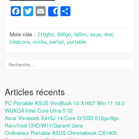
Facebook
Twitter
Email
Partager
Share
Mots-clés :
210ghz
,
500go
,
920m
,
asus
,
état
,
intelcore
,
nvidia
,
parfait
,
portable
Articles récents
PC Portable ASUS VivoBook 16 X1607 Win 11 16.0
WUXGA Intel Core Ultra 5 32
Asus Vivobook X415J 14/Core I3/SSD 512go/8go
Ram/Intel UHD/W11/Garanti 2ans
Ordinateur Portable ASUS Chromebook CX1405