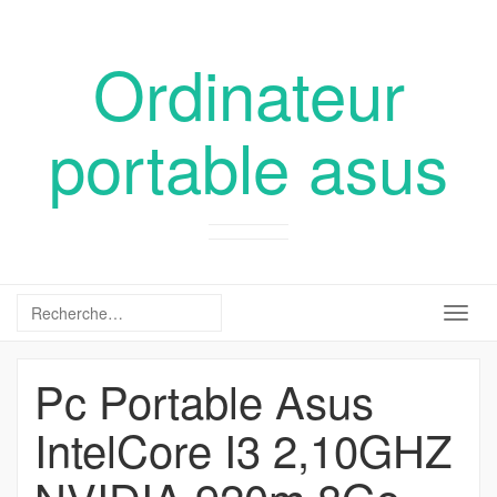
Ordinateur
portable asus
Togg
navig
Pc Portable Asus
IntelCore I3 2,10GHZ