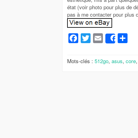
état (voir photo pour plus de dé
pas à me contacter pour plus d
Facebook
Twitter
Email
Pa
Share
Mots-clés :
512go
,
asus
,
core