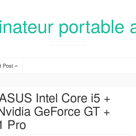
inateur portable 
t Post
ASUS Intel Core i5 +
vidia GeForce GT +
1 Pro