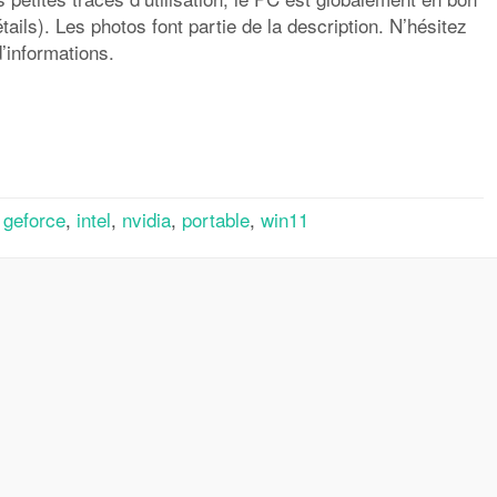
tails). Les photos font partie de la description. N’hésitez
’informations.
rtager
,
geforce
,
intel
,
nvidia
,
portable
,
win11