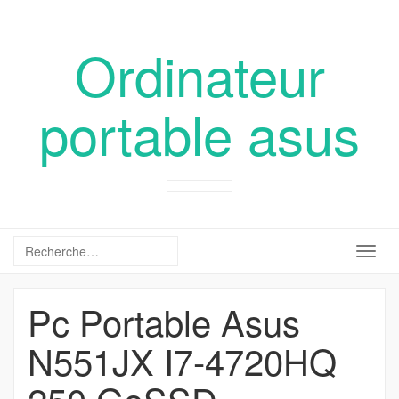
Ordinateur
portable asus
Togg
navig
Pc Portable Asus
N551JX I7-4720HQ