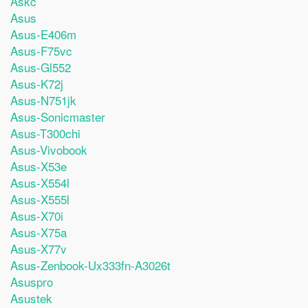
Askc
Asus
Asus-E406m
Asus-F75vc
Asus-Gl552
Asus-K72j
Asus-N751jk
Asus-Sonicmaster
Asus-T300chi
Asus-Vivobook
Asus-X53e
Asus-X554l
Asus-X555l
Asus-X70i
Asus-X75a
Asus-X77v
Asus-Zenbook-Ux333fn-A3026t
Asuspro
Asustek