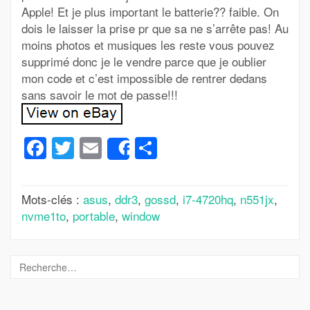
Apple! Et je plus important le batterie?? faible. On
dois le laisser la prise pr que sa ne s’arrête pas! Au
moins photos et musiques les reste vous pouvez
supprimé donc je le vendre parce que je oublier
mon code et c’est impossible de rentrer dedans
sans savoir le mot de passe!!!
Facebook
Twitter
Email
Partager
Share
Mots-clés :
asus
,
ddr3
,
gossd
,
i7-4720hq
,
n551jx
,
nvme1to
,
portable
,
window