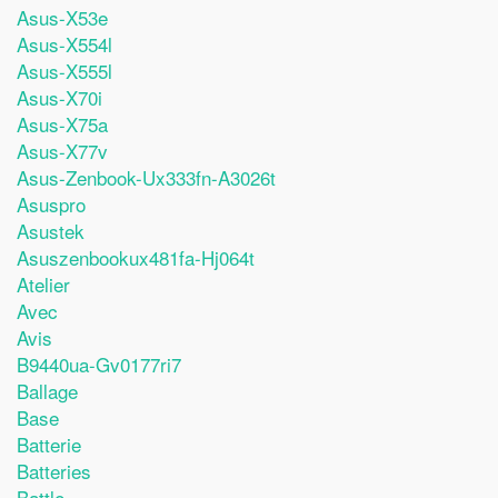
Asus-X53e
Asus-X554l
Asus-X555l
Asus-X70i
Asus-X75a
Asus-X77v
Asus-Zenbook-Ux333fn-A3026t
Asuspro
Asustek
Asuszenbookux481fa-Hj064t
Atelier
Avec
Avis
B9440ua-Gv0177ri7
Ballage
Base
Batterie
Batteries
Battle