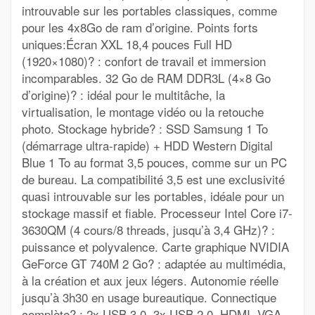
introuvable sur les portables classiques, comme
pour les 4x8Go de ram d’origine. Points forts
uniques:Écran XXL 18,4 pouces Full HD
(1920×1080)? : confort de travail et immersion
incomparables. 32 Go de RAM DDR3L (4×8 Go
d’origine)? : idéal pour le multitâche, la
virtualisation, le montage vidéo ou la retouche
photo. Stockage hybride? : SSD Samsung 1 To
(démarrage ultra-rapide) + HDD Western Digital
Blue 1 To au format 3,5 pouces, comme sur un PC
de bureau. La compatibilité 3,5 est une exclusivité
quasi introuvable sur les portables, idéale pour un
stockage massif et fiable. Processeur Intel Core i7-
3630QM (4 cours/8 threads, jusqu’à 3,4 GHz)? :
puissance et polyvalence. Carte graphique NVIDIA
GeForce GT 740M 2 Go? : adaptée au multimédia,
à la création et aux jeux légers. Autonomie réelle
jusqu’à 3h30 en usage bureautique. Connectique
complète? : 2x USB 3.0, 3x USB 2.0, HDMI, VGA,