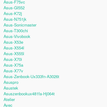
Asus-F75vc
Asus-Gl552
Asus-K72j
Asus-N751jk
Asus-Sonicmaster
Asus-T300chi
Asus-Vivobook
Asus-X53e
Asus-X554l
Asus-X555l
Asus-X70i
Asus-X75a
Asus-X77v
Asus-Zenbook-Ux333fn-A3026t
Asuspro
Asustek
Asuszenbookux481fa-Hj064t
Atelier
Avec