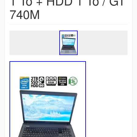
1 To + HDD 1 To / GT
740M