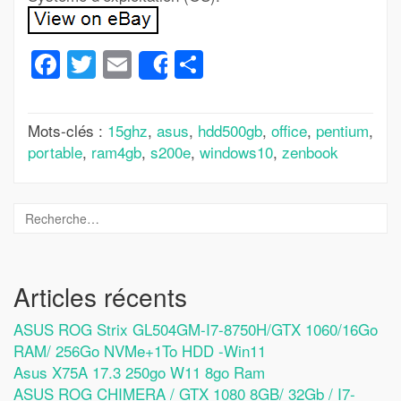
Facebook
Twitter
Email
Partager
Share
Mots-clés :
15ghz
,
asus
,
hdd500gb
,
office
,
pentium
,
portable
,
ram4gb
,
s200e
,
windows10
,
zenbook
Articles récents
ASUS ROG Strix GL504GM-I7-8750H/GTX 1060/16Go
RAM/ 256Go NVMe+1To HDD -Win11
Asus X75A 17.3 250go W11 8go Ram
ASUS ROG CHIMERA / GTX 1080 8GB/ 32Gb / I7-