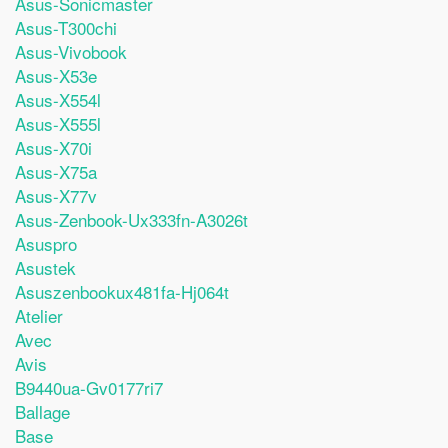
Asus-Sonicmaster
Asus-T300chi
Asus-Vivobook
Asus-X53e
Asus-X554l
Asus-X555l
Asus-X70i
Asus-X75a
Asus-X77v
Asus-Zenbook-Ux333fn-A3026t
Asuspro
Asustek
Asuszenbookux481fa-Hj064t
Atelier
Avec
Avis
B9440ua-Gv0177ri7
Ballage
Base