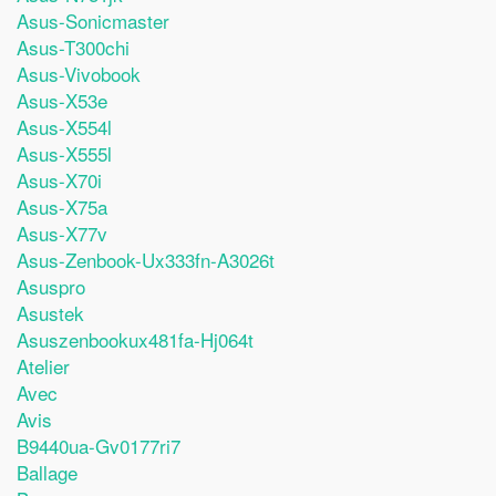
Asus-Sonicmaster
Asus-T300chi
Asus-Vivobook
Asus-X53e
Asus-X554l
Asus-X555l
Asus-X70i
Asus-X75a
Asus-X77v
Asus-Zenbook-Ux333fn-A3026t
Asuspro
Asustek
Asuszenbookux481fa-Hj064t
Atelier
Avec
Avis
B9440ua-Gv0177ri7
Ballage