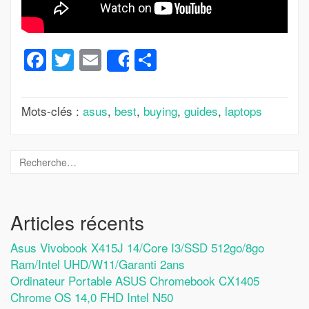
Facebook
Twitter
Email
Partager
Share
Mots-clés :
asus
,
best
,
buying
,
guides
,
laptops
Articles récents
Asus Vivobook X415J 14/Core I3/SSD 512go/8go
Ram/Intel UHD/W11/Garanti 2ans
Ordinateur Portable ASUS Chromebook CX1405
Chrome OS 14,0 FHD Intel N50