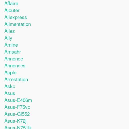
Affaire
Ajouter
Aliexpress
Alimentation
Allez
Ally
Amine
Amsahr
Annonce
Annonces
Apple
Arrestation
Askc
Asus
Asus-E406m
Asus-F75vc
Asus-Gl552
Asus-K72j
Asus-N751jk