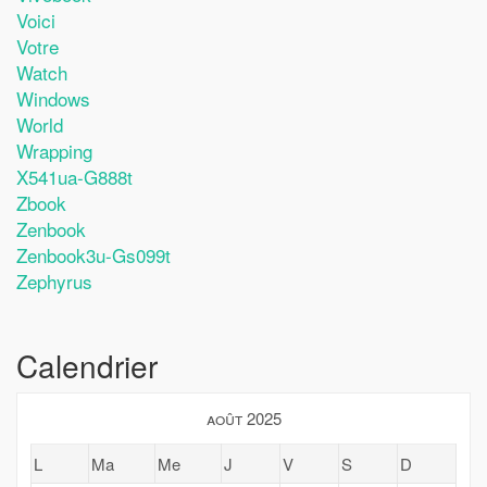
Voici
Votre
Watch
Windows
World
Wrapping
X541ua-G888t
Zbook
Zenbook
Zenbook3u-Gs099t
Zephyrus
Calendrier
août 2025
L
Ma
Me
J
V
S
D