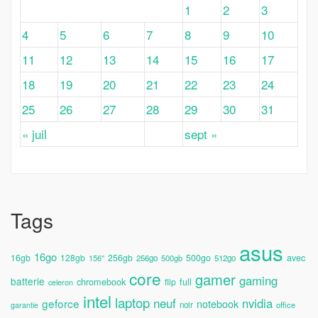
1
2
3
4
5
6
7
8
9
10
11
12
13
14
15
16
17
18
19
20
21
22
23
24
25
26
27
28
29
30
31
« juil
sept »
Tags
asus
16go
avec
16gb
128gb
256gb
500go
156''
256go
500gb
512go
core
gamer
gaming
batterie
chromebook
full
flip
celeron
intel
laptop
neuf
nvidia
geforce
notebook
noir
office
garantie