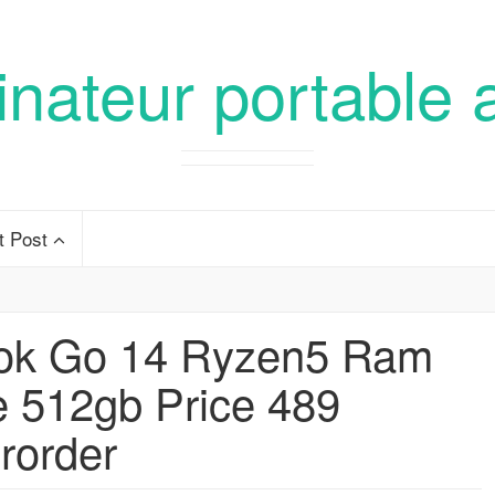
inateur portable 
t Post
ok Go 14 Ryzen5 Ram
e 512gb Price 489
rorder