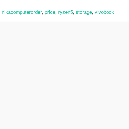
,
nikacomputerorder
,
price
,
ryzen5
,
storage
,
vivobook