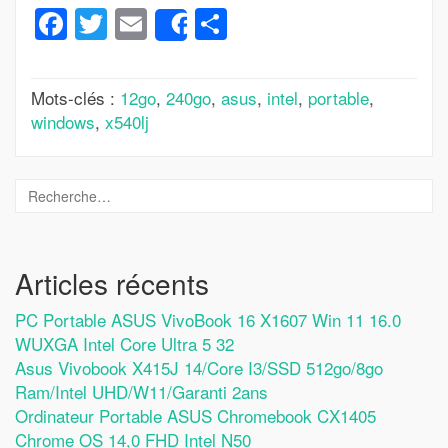
Facebook
Twitter
Email
Partager
Share
Mots-clés :
12go
,
240go
,
asus
,
intel
,
portable
,
windows
,
x540lj
Articles récents
PC Portable ASUS VivoBook 16 X1607 Win 11 16.0
WUXGA Intel Core Ultra 5 32
Asus Vivobook X415J 14/Core I3/SSD 512go/8go
Ram/Intel UHD/W11/Garanti 2ans
Ordinateur Portable ASUS Chromebook CX1405
Chrome OS 14,0 FHD Intel N50