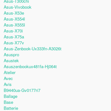
Asus-T300chi
Asus-Vivobook
Asus-X53e
Asus-X554l
Asus-X555l
Asus-X70i
Asus-X75a
Asus-X77v
Asus-Zenbook-Ux333fn-A3026t
Asuspro
Asustek
Asuszenbookux481fa-Hj064t
Atelier
Avec
Avis
B9440ua-Gv0177ri7
Ballage
Base
Batterie