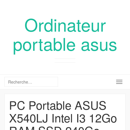
Ordinateur
portable asus
Togg
navig
PC Portable ASUS
X540LJ Intel I3 12Go