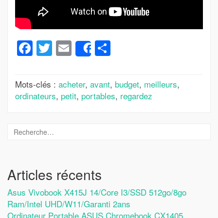
Facebook
Twitter
Email
Partager
Share
Mots-clés :
acheter
,
avant
,
budget
,
meilleurs
,
ordinateurs
,
petit
,
portables
,
regardez
Articles récents
Asus Vivobook X415J 14/Core I3/SSD 512go/8go
Ram/Intel UHD/W11/Garanti 2ans
Ordinateur Portable ASUS Chromebook CX1405