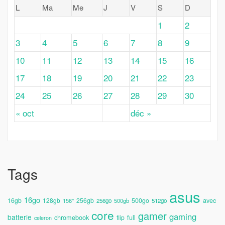
L
Ma
Me
J
V
S
D
1
2
3
4
5
6
7
8
9
10
11
12
13
14
15
16
17
18
19
20
21
22
23
24
25
26
27
28
29
30
« oct
déc »
Tags
asus
16go
avec
16gb
128gb
256gb
500go
156''
256go
500gb
512go
core
gamer
gaming
batterie
chromebook
full
flip
celeron