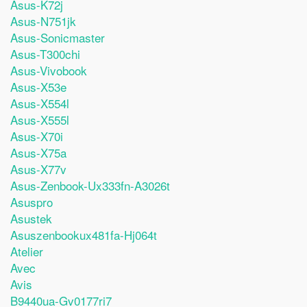
Asus-K72j
Asus-N751jk
Asus-Sonicmaster
Asus-T300chi
Asus-Vivobook
Asus-X53e
Asus-X554l
Asus-X555l
Asus-X70i
Asus-X75a
Asus-X77v
Asus-Zenbook-Ux333fn-A3026t
Asuspro
Asustek
Asuszenbookux481fa-Hj064t
Atelier
Avec
Avis
B9440ua-Gv0177ri7