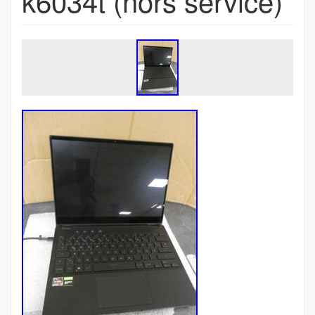
k6034t (hors service)