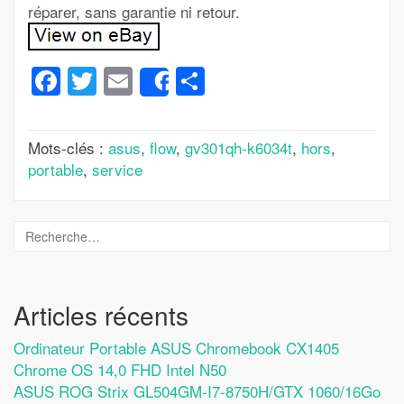
réparer, sans garantie ni retour.
Facebook
Twitter
Email
Partager
Share
Mots-clés :
asus
,
flow
,
gv301qh-k6034t
,
hors
,
portable
,
service
Articles récents
Ordinateur Portable ASUS Chromebook CX1405
Chrome OS 14,0 FHD Intel N50
ASUS ROG Strix GL504GM-I7-8750H/GTX 1060/16Go