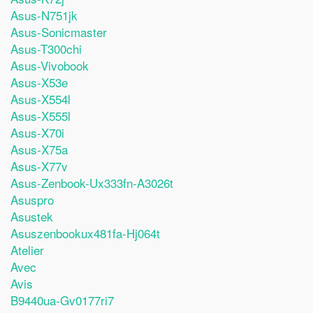
Asus-N751jk
Asus-Sonicmaster
Asus-T300chi
Asus-Vivobook
Asus-X53e
Asus-X554l
Asus-X555l
Asus-X70i
Asus-X75a
Asus-X77v
Asus-Zenbook-Ux333fn-A3026t
Asuspro
Asustek
Asuszenbookux481fa-Hj064t
Atelier
Avec
Avis
B9440ua-Gv0177ri7