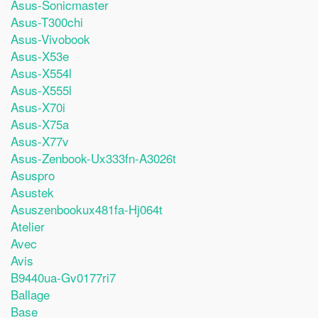
Asus-Sonicmaster
Asus-T300chi
Asus-Vivobook
Asus-X53e
Asus-X554l
Asus-X555l
Asus-X70i
Asus-X75a
Asus-X77v
Asus-Zenbook-Ux333fn-A3026t
Asuspro
Asustek
Asuszenbookux481fa-Hj064t
Atelier
Avec
Avis
B9440ua-Gv0177ri7
Ballage
Base