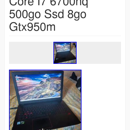
Core I7 6700hq
500go Ssd 8go
Gtx950m