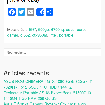
Facebook
Twitter
Email
Partager
Share
Mots-clés :
156''
,
500go
,
6700hq
,
asus
,
core
,
gamer
,
gl552
,
gtx950m
,
intel
,
portable
Articles récents
ASUS ROG CHIMERA / GTX 1080 8GB/ 32Gb / I7-
7820HK / 512 SSD / 1TO HDD / 144HZ
Ordinateur Portable ASUS ExpertBook B1500C I3-
1115G4 8 Go RAM 256 Go SS
Asus Tuf705dt Gaming Ryzen-7 Gtx 1650 16gb