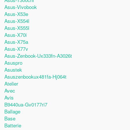
Asus-Vivobook
Asus-X53e
Asus-X554l
Asus-X555l
Asus-X70i
Asus-X75a
Asus-X77v
Asus-Zenbook-Ux333fn-A3026t
Asuspro
Asustek
Asuszenbookux481fa-Hj064t
Atelier
Avec
Avis
B9440ua-Gv0177ri7
Ballage
Base
Batterie