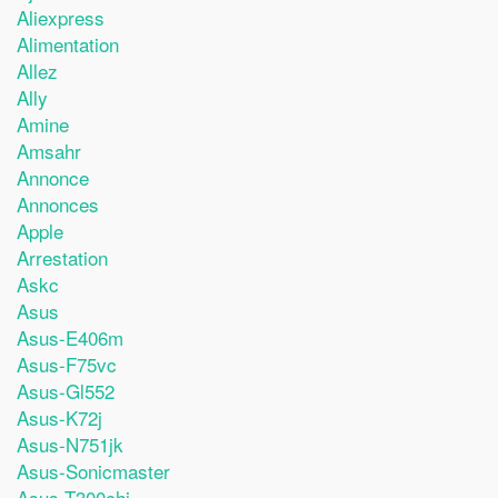
Aliexpress
Alimentation
Allez
Ally
Amine
Amsahr
Annonce
Annonces
Apple
Arrestation
Askc
Asus
Asus-E406m
Asus-F75vc
Asus-Gl552
Asus-K72j
Asus-N751jk
Asus-Sonicmaster
Asus-T300chi