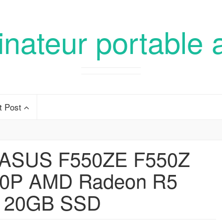
inateur portable 
t Post
e ASUS F550ZE F550Z
0P AMD Radeon R5
120GB SSD