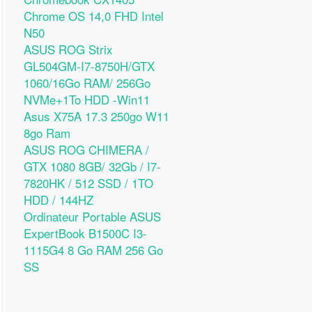
Chrome OS 14,0 FHD Intel
N50
ASUS ROG Strix
GL504GM-I7-8750H/GTX
1060/16Go RAM/ 256Go
NVMe+1To HDD -Win11
Asus X75A 17.3 250go W11
8go Ram
ASUS ROG CHIMERA /
GTX 1080 8GB/ 32Gb / I7-
7820HK / 512 SSD / 1TO
HDD / 144HZ
Ordinateur Portable ASUS
ExpertBook B1500C I3-
1115G4 8 Go RAM 256 Go
SS