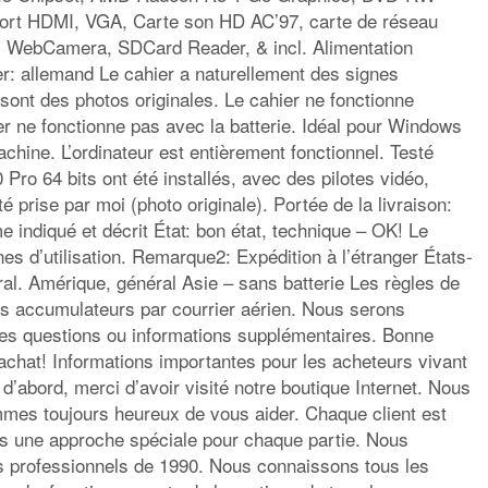
port HDMI, VGA, Carte son HD AC’97, carte de réseau
, WebCamera, SDCard Reader, & incl. Alimentation
ier: allemand Le cahier a naturellement des signes
s sont des photos originales. Le cahier ne fonctionne
ier ne fonctionne pas avec la batterie. Idéal pour Windows
achine. L’ordinateur est entièrement fonctionnel. Testé
o 64 bits ont été installés, avec des pilotes vidéo,
é prise par moi (photo originale). Portée de la livraison:
 indiqué et décrit État: bon état, technique – OK! Le
es d’utilisation. Remarque2: Expédition à l’étranger États-
al. Amérique, général Asie – sans batterie Les règles de
es accumulateurs par courrier aérien. Nous serons
les questions ou informations supplémentaires. Bonne
achat! Informations importantes pour les acheteurs vivant
d’abord, merci d’avoir visité notre boutique Internet. Nous
mmes toujours heureux de vous aider. Chaque client est
s une approche spéciale pour chaque partie. Nous
rs professionnels de 1990. Nous connaissons tous les