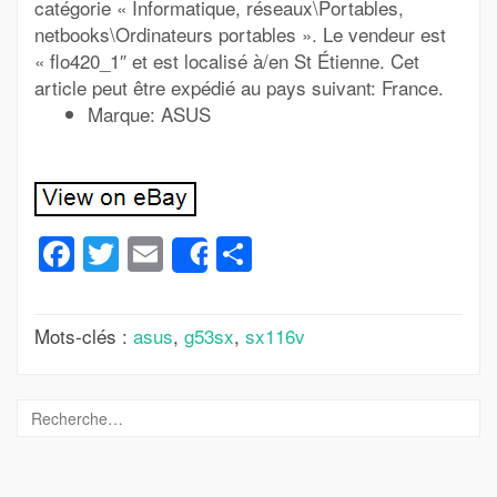
catégorie « Informatique, réseaux\Portables,
netbooks\Ordinateurs portables ». Le vendeur est
« flo420_1″ et est localisé à/en St Étienne. Cet
article peut être expédié au pays suivant: France.
Marque: ASUS
Facebook
Twitter
Email
Partager
Share
Mots-clés :
asus
,
g53sx
,
sx116v