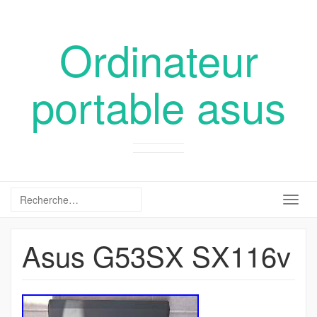
Ordinateur
portable asus
Togg
navig
Asus G53SX SX116v