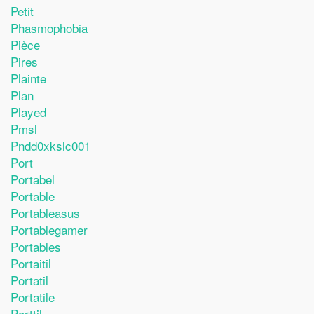
Petit
Phasmophobia
Pièce
Pires
Plainte
Plan
Played
Pmsl
Pndd0xkslc001
Port
Portabel
Portable
Portableasus
Portablegamer
Portables
Portaitil
Portatil
Portatile
Porttil