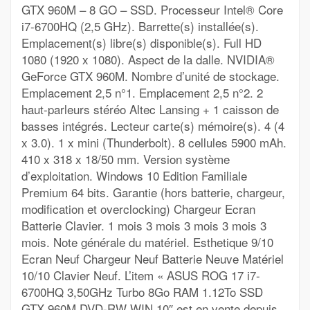
GTX 960M – 8 GO – SSD. Processeur Intel® Core
i7-6700HQ (2,5 GHz). Barrette(s) installée(s).
Emplacement(s) libre(s) disponible(s). Full HD
1080 (1920 x 1080). Aspect de la dalle. NVIDIA®
GeForce GTX 960M. Nombre d’unité de stockage.
Emplacement 2,5 n°1. Emplacement 2,5 n°2. 2
haut-parleurs stéréo Altec Lansing + 1 caisson de
basses intégrés. Lecteur carte(s) mémoire(s). 4 (4
x 3.0). 1 x mini (Thunderbolt). 8 cellules 5900 mAh.
410 x 318 x 18/50 mm. Version système
d’exploitation. Windows 10 Edition Familiale
Premium 64 bits. Garantie (hors batterie, chargeur,
modification et overclocking) Chargeur Ecran
Batterie Clavier. 1 mois 3 mois 3 mois 3 mois 3
mois. Note générale du matériel. Esthetique 9/10
Ecran Neuf Chargeur Neuf Batterie Neuve Matériel
10/10 Clavier Neuf. L’item « ASUS ROG 17 i7-
6700HQ 3,50GHz Turbo 8Go RAM 1.12To SSD
GTX 960M DVD-RW WIN 10″ est en vente depuis