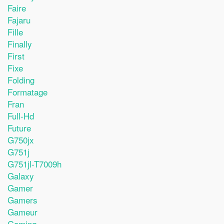
Faire
Fajaru
Fille
Finally
First
Fixe
Folding
Formatage
Fran
Full-Hd
Future
G750jx
G751j
G751jl-T7009h
Galaxy
Gamer
Gamers
Gameur
Gaming