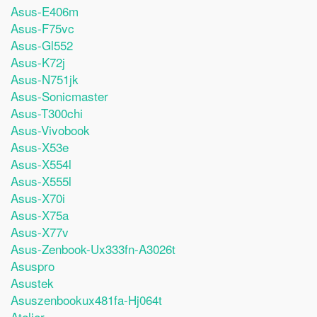
Asus-E406m
Asus-F75vc
Asus-Gl552
Asus-K72j
Asus-N751jk
Asus-Sonicmaster
Asus-T300chi
Asus-Vivobook
Asus-X53e
Asus-X554l
Asus-X555l
Asus-X70i
Asus-X75a
Asus-X77v
Asus-Zenbook-Ux333fn-A3026t
Asuspro
Asustek
Asuszenbookux481fa-Hj064t
Atelier