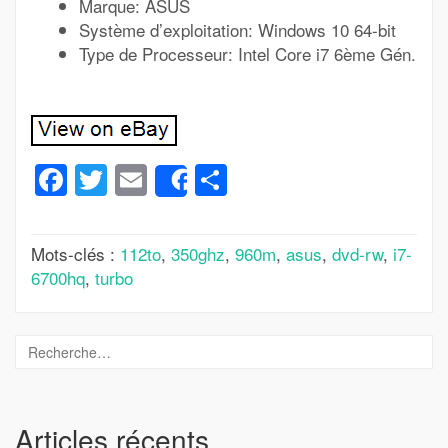
Marque: ASUS
Système d’exploitation: Windows 10 64-bit
Type de Processeur: Intel Core i7 6ème Gén.
Facebook
Twitter
Email
Partager
Share
Mots-clés :
112to
,
350ghz
,
960m
,
asus
,
dvd-rw
,
i7-
6700hq
,
turbo
Articles récents