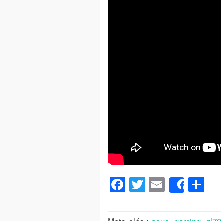
Facebook
Twitter
Email
Pa
Share
Mots-clés :
asus
,
gaming
,
gl7