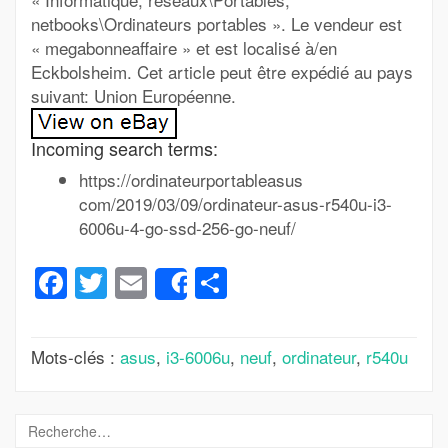
netbooks\Ordinateurs portables ». Le vendeur est
« megabonneaffaire » et est localisé à/en
Eckbolsheim. Cet article peut être expédié au pays
suivant: Union Européenne.
Incoming search terms:
https://ordinateurportableasus
com/2019/03/09/ordinateur-asus-r540u-i3-
6006u-4-go-ssd-256-go-neuf/
Facebook
Twitter
Email
Partager
Share
Mots-clés :
asus
,
i3-6006u
,
neuf
,
ordinateur
,
r540u