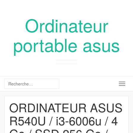
Ordinateur
portable asus
Togg
navig
ORDINATEUR ASUS
R540U / i3-6006u / 4