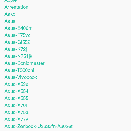
Arrestation
Askc
Asus
Asus-E406m
Asus-F75vc
Asus-Gl552
Asus-K72j
Asus-N751jk
Asus-Sonicmaster
Asus-T300chi
Asus-Vivobook
Asus-X53e
Asus-X554l
Asus-X555l
Asus-X70i
Asus-X75a
Asus-X77v
Asus-Zenbook-Ux333fn-A3026t