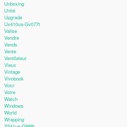
Unboxing
Unité
Upgrade
Ux410ua-Gv077t
Valise
Vendre
Vends
Vente
Ventilateur
Vieux
Vintage
Vivobook
Voici
Votre
Watch
Windows
World
Wrapping
X541ua-G888t