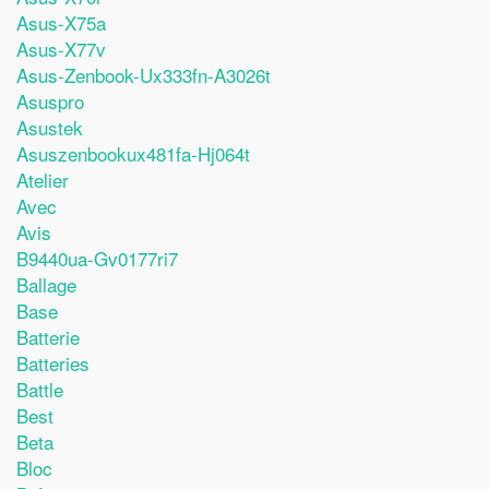
Asus-X75a
Asus-X77v
Asus-Zenbook-Ux333fn-A3026t
Asuspro
Asustek
Asuszenbookux481fa-Hj064t
Atelier
Avec
Avis
B9440ua-Gv0177ri7
Ballage
Base
Batterie
Batteries
Battle
Best
Beta
Bloc