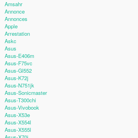
Amsahr
Annonce
Annonces
Apple
Arrestation
Askc
Asus
Asus-E406m
Asus-F75vc
Asus-Gl552
Asus-K72j
Asus-N751jk
Asus-Sonicmaster
Asus-T300chi
Asus-Vivobook
Asus-X53e
Asus-X554l
Asus-X555l
Asus-X70i