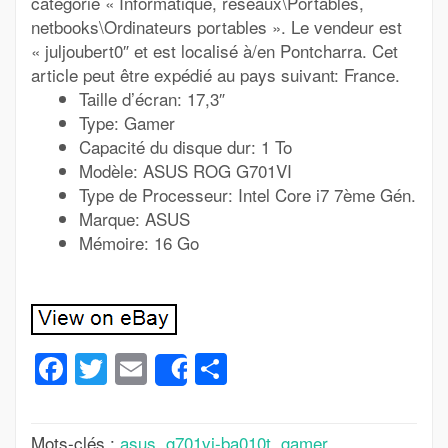
catégorie « Informatique, réseaux\Portables,
netbooks\Ordinateurs portables ». Le vendeur est
« juljoubert0″ et est localisé à/en Pontcharra. Cet
article peut être expédié au pays suivant: France.
Taille d’écran: 17,3″
Type: Gamer
Capacité du disque dur: 1 To
Modèle: ASUS ROG G701VI
Type de Processeur: Intel Core i7 7ème Gén.
Marque: ASUS
Mémoire: 16 Go
Facebook
Twitter
Email
Partager
Share
Mots-clés :
asus
,
g701vi-ba010t
,
gamer