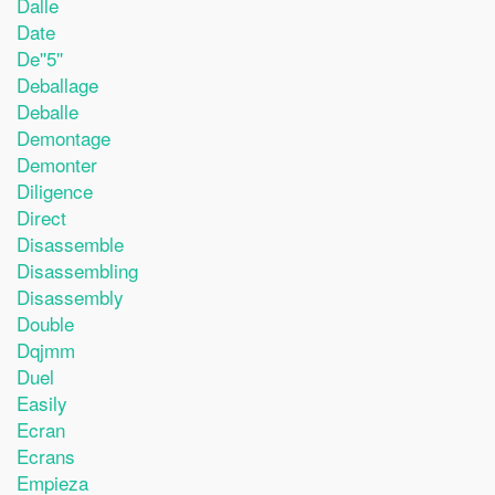
Dalle
Date
De''5''
Deballage
Deballe
Demontage
Demonter
Diligence
Direct
Disassemble
Disassembling
Disassembly
Double
Dqjmm
Duel
Easily
Ecran
Ecrans
Empieza