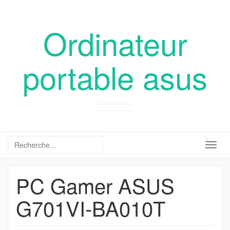
Ordinateur
portable asus
Togg
navig
PC Gamer ASUS
G701VI-BA010T