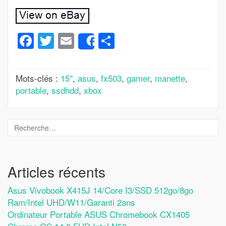
Facebook
Twitter
Email
Partager
Share
Mots-clés :
15''
,
asus
,
fx503
,
gamer
,
manette
,
portable
,
ssdhdd
,
xbox
Articles récents
Asus Vivobook X415J 14/Core I3/SSD 512go/8go
Ram/Intel UHD/W11/Garanti 2ans
Ordinateur Portable ASUS Chromebook CX1405