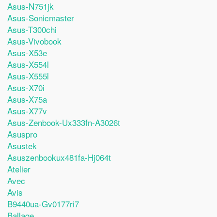
Asus-N751jk
Asus-Sonicmaster
Asus-T300chi
Asus-Vivobook
Asus-X53e
Asus-X554l
Asus-X555l
Asus-X70i
Asus-X75a
Asus-X77v
Asus-Zenbook-Ux333fn-A3026t
Asuspro
Asustek
Asuszenbookux481fa-Hj064t
Atelier
Avec
Avis
B9440ua-Gv0177ri7
Ballage