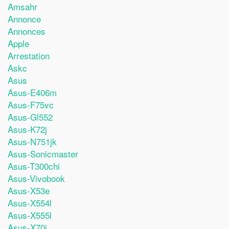
Amsahr
Annonce
Annonces
Apple
Arrestation
Askc
Asus
Asus-E406m
Asus-F75vc
Asus-Gl552
Asus-K72j
Asus-N751jk
Asus-Sonicmaster
Asus-T300chi
Asus-Vivobook
Asus-X53e
Asus-X554l
Asus-X555l
Asus-X70i