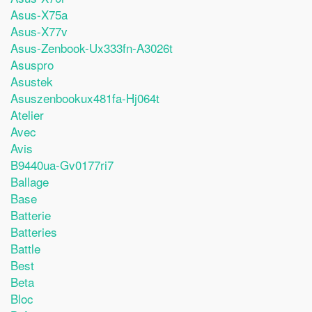
Asus-X75a
Asus-X77v
Asus-Zenbook-Ux333fn-A3026t
Asuspro
Asustek
Asuszenbookux481fa-Hj064t
Atelier
Avec
Avis
B9440ua-Gv0177ri7
Ballage
Base
Batterie
Batteries
Battle
Best
Beta
Bloc