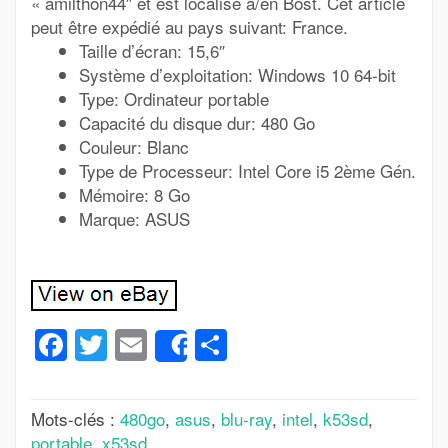
« amilthon44″ et est localisé à/en Bost. Cet article
peut être expédié au pays suivant: France.
Taille d’écran: 15,6″
Système d’exploitation: Windows 10 64-bit
Type: Ordinateur portable
Capacité du disque dur: 480 Go
Couleur: Blanc
Type de Processeur: Intel Core i5 2ème Gén.
Mémoire: 8 Go
Marque: ASUS
Facebook
Twitter
Email
Partager
Share
Mots-clés :
480go
,
asus
,
blu-ray
,
intel
,
k53sd
,
portable
,
x53sd