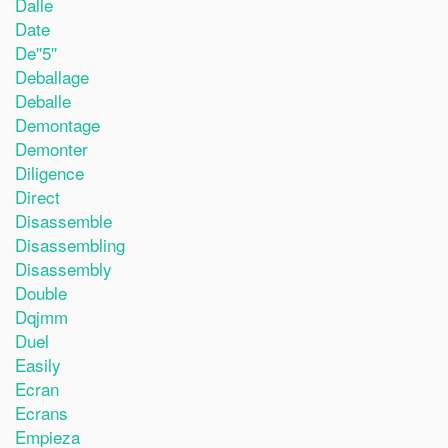
Dalle
Date
De''5''
Deballage
Deballe
Demontage
Demonter
Diligence
Direct
Disassemble
Disassembling
Disassembly
Double
Dqjmm
Duel
Easily
Ecran
Ecrans
Empieza