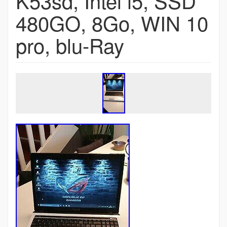
K53sd, Intel i5, SSD
480GO, 8Go, WIN 10
pro, blu-Ray