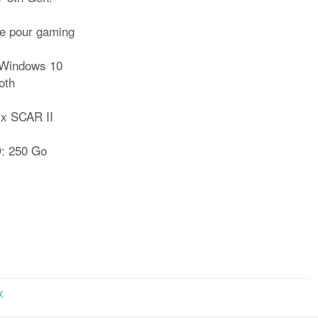
le pour gaming
: Windows 10
oth
x SCAR II
D: 250 Go
rtager
x