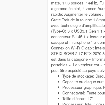
mate, 17,3 pouces, 144Hz, Fu
à gomme éclairé, 4 zones Au
rapide: Augmenter le volume /
Crate Trait de la touche 1.8m
avec technologie d’amplificati
(Type-C) 3 x USB3.1 Gen 1 1 
connecteur RJ-45 1 x lecteur 
casque et microphone 1 x con
Connexion Wi-Fi Gigabit Intel
STRIX SCAR 2 17 RTX 2070 8GO
est dans la catégorie « Inform
portables ». Le vendeur est « h
peut être expédié au pays suiv
Type de stockage: Disq
Capacité du disque dur:
Processeur graphique:
Connectivité: Fente pou
Taille d’écran: 17″
Processeur: Intel Core i