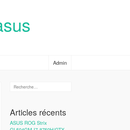
asus
Admin
Articles récents
ASUS ROG Strix
GL504GM-I7-8750H/GTX