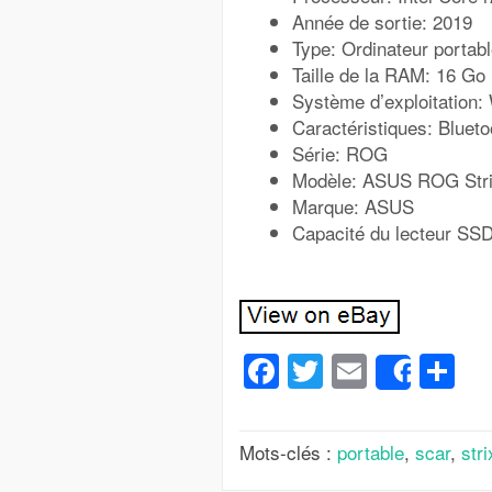
Année de sortie: 2019
Type: Ordinateur portab
Taille de la RAM: 16 Go
Système d’exploitation
Caractéristiques: Blueto
Série: ROG
Modèle: ASUS ROG Stri
Marque: ASUS
Capacité du lecteur SS
Facebook
Twitter
Email
Pa
Share
Mots-clés :
portable
,
scar
,
stri