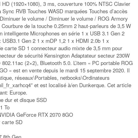
ll HD (1920×1080), 3 ms, couverture 100% NTSC Clavier
ra Sync RVB Touches WASD marquées Touches d’accès
 Diminuer le volume / Diminuer le volume / ROG Armory
m Courbure de la touche 0.25mm 2 haut-parleurs de 3,5 W
on intelligente Microphones en série 1 x USB 3.1 Gen 2
x USB3.1 Gen 2 1 x mDP 1,2 1 x HDMI 2.0b 1 x
de carte SD 1 connecteur audio mixte de 3,5 mm pour
necteur de sécurité Kensington Adaptateur secteur 230W
® 802.11ac (2×2), Bluetooth 5.0. L’item « PC portable ROG
 » est en vente depuis le mardi 15 septembre 2020. Il
atique, réseaux\Portables, netbooks\Ordinateurs
il_fr_xarhcq4″ et est localisé à/en Dunkerque. Cet article
ant: Europe.
ue dur et disque SSD
 1 To
 NVIDIA GeForce RTX 2070 8GO
r carte SD
7 8th Gen.