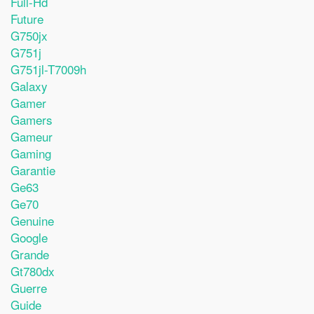
Full-Hd
Future
G750jx
G751j
G751jl-T7009h
Galaxy
Gamer
Gamers
Gameur
Gaming
Garantie
Ge63
Ge70
Genuine
Google
Grande
Gt780dx
Guerre
Guide