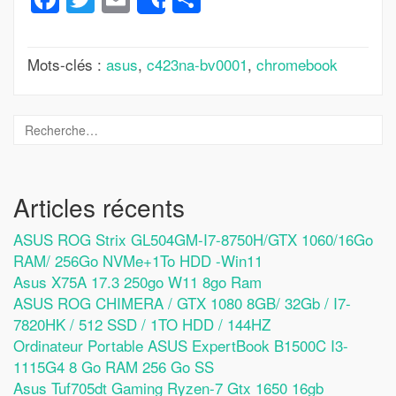
Share
Mots-clés :
asus
,
c423na-bv0001
,
chromebook
Articles récents
ASUS ROG Strix GL504GM-I7-8750H/GTX 1060/16Go
RAM/ 256Go NVMe+1To HDD -Win11
Asus X75A 17.3 250go W11 8go Ram
ASUS ROG CHIMERA / GTX 1080 8GB/ 32Gb / I7-
7820HK / 512 SSD / 1TO HDD / 144HZ
Ordinateur Portable ASUS ExpertBook B1500C I3-
1115G4 8 Go RAM 256 Go SS
Asus Tuf705dt Gaming Ryzen-7 Gtx 1650 16gb