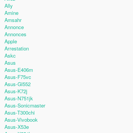
Ally
Amine
Amsahr
Annonce
Annonces
Apple
Arrestation
Askc
Asus
Asus-E406m
Asus-F75vc
Asus-Gl552
Asus-K72j
Asus-N751jk
Asus-Sonicmaster
Asus-T300chi
Asus-Vivobook
Asus-X53e