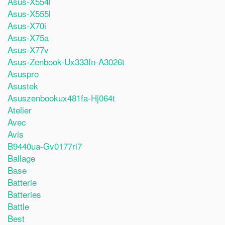
Asus-X554l
Asus-X555l
Asus-X70i
Asus-X75a
Asus-X77v
Asus-Zenbook-Ux333fn-A3026t
Asuspro
Asustek
Asuszenbookux481fa-Hj064t
Atelier
Avec
Avis
B9440ua-Gv0177ri7
Ballage
Base
Batterie
Batteries
Battle
Best