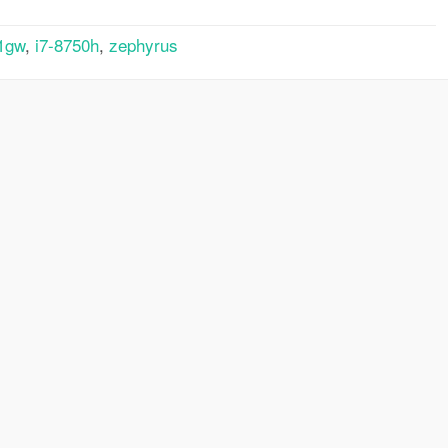
1gw
,
i7-8750h
,
zephyrus