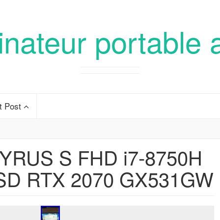
inateur portable 
t Post
RUS S FHD i7-8750H
SD RTX 2070 GX531GW