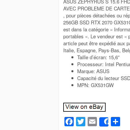
ASUS ZEPHYRUS S 15.6 FHD
AVEC PROBLEME DE CARTE GRAP
, pour pièces détachées ou r
256GB SSD RTX 2070 GX531GW »
est dans la catégorie « Inform
portables ». Le vendeur est « p
article peut être expédié aux
Italie, Espagne, Pays-Bas, Bel
Taille d’écran: 15,6″
Processeur: Intel Penti
Marque: ASUS
Capacité du lecteur SS
MPN: GX531GW
Facebook
Twitter
Email
Pa
Share