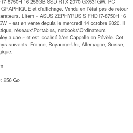
 i7-8750H 16 256GB SSD RTX 2070 GX531GW. PC
HIQUE et d’affichage. Vendu en l’état pas de retour
éparateurs. L’item « ASUS ZEPHYRUS S FHD i7-8750H 16
 est en vente depuis le mercredi 14 octobre 2020. Il
atique, réseaux\Portables, netbooks\Ordinateurs
leyia.uae » et est localisé à/en Cappelle en Pévèle. Cet
 pays suivants: France, Royaume-Uni, Allemagne, Suisse,
gique.
um
D: 256 Go
rtager