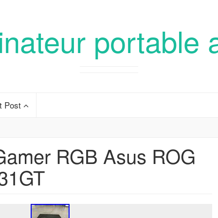
inateur portable 
t Post
e Gamer RGB Asus ROG
31GT