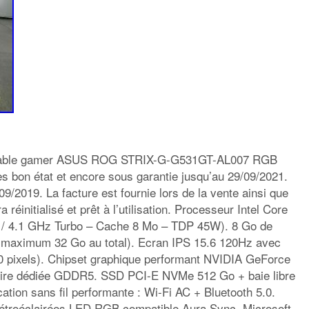
rtable gamer ASUS ROG STRIX-G-G531GT-AL007 RGB
rès bon état et encore sous garantie jusqu’au 29/09/2021.
/09/2019. La facture est fournie lors de la vente ainsi que
 réinitialisé et prêt à l’utilisation. Processeur Intel Core
 / 4.1 GHz Turbo – Cache 8 Mo – TDP 45W). 8 Go de
 maximum 32 Go au total). Ecran IPS 15.6 120Hz avec
80 pixels). Chipset graphique performant NVIDIA GeForce
re dédiée GDDR5. SSD PCI-E NVMe 512 Go + baie libre
tion sans fil performante : Wi-Fi AC + Bluetooth 5.0.
rétroéclairées LED RGB compatible Aura Sync. Microsoft