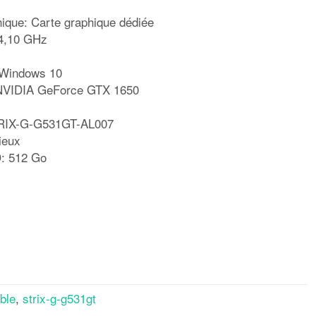
hique: Carte graphique dédiée
 4,10 GHz
: Windows 10
 NVIDIA GeForce GTX 1650
RIX-G-G531GT-AL007
ieux
D: 512 Go
rtager
ble
,
strix-g-g531gt