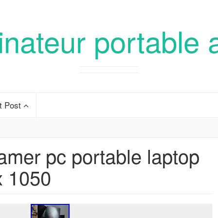
inateur portable 
t Post
mer pc portable laptop
x 1050