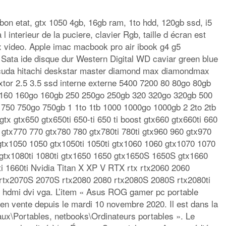
 etat, gtx 1050 4gb, 16gb ram, 1to hdd, 120gb ssd, i5
 interieur de la puciere, clavier Rgb, taille d écran est
ux video. Apple imac macbook pro air ibook g4 g5
9 Sata ide disque dur Western Digital WD caviar green blue
cuda hitachi deskstar master diamond max diamondmax
or 2.5 3.5 ssd interne externe 5400 7200 80 80go 80gb
 160 160go 160gb 250 250go 250gb 320 320go 320gb 500
750 750go 750gb 1 1to 1tb 1000 1000go 1000gb 2 2to 2tb
tx gtx650 gtx650ti 650-ti 650 ti boost gtx660 gtx660ti 660
i gtx770 770 gtx780 780 gtx780ti 780ti gtx960 960 gtx970
 gtx1050 1050 gtx1050ti 1050ti gtx1060 1060 gtx1070 1070
 gtx1080ti 1080ti gtx1650 1650 gtx1650S 1650S gtx1660
 1660ti Nvidia Titan X XP V RTX rtx rtx2060 2060
rtx2070S 2070S rtx2080 2080 rtx2080S 2080S rtx2080ti
 hdmi dvi vga. L’item « Asus ROG gamer pc portable
 en vente depuis le mardi 10 novembre 2020. Il est dans la
aux\Portables, netbooks\Ordinateurs portables ». Le