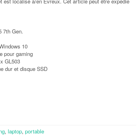
 est localisé à/en Évreux. Cet article peut être expédié
5 7th Gen.
: Windows 10
le pour gaming
ix GL503
ue dur et disque SSD
rtager
ng
,
laptop
,
portable