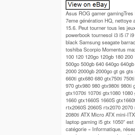
Asus ROG gamer gamingTres bon
7eme génération HQ, nettoye a l
15.6. Peut tourner tous les je
powerbook tournesol i3 i5 i7 i
black Samsung seagate barra
toshiba Scorpio Momentus maxt
100 120 120go 120gb 180 200
500go 500gb 640 640go 640gb 
2000 2000gb 2000go gt gs gts g
660ti gtx680 680 gtx750ti 750t
970 gtx980 980 gtx980ti 980ti
gtx1070ti 1070ti gtx1080 1080
1660 gtx1660S 1660S gtx1660ti
rtx2060S 2060S rtx2070 2070 
2080ti ATX Micro ATX mini-ITX
laptop gaming i5 gtx 1050″ est
catégorie « Informatique, rése