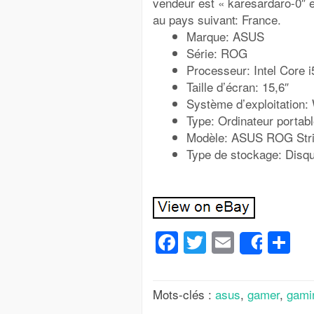
vendeur est « karesardaro-0″ et
au pays suivant: France.
Marque: ASUS
Série: ROG
Processeur: Intel Core i
Taille d’écran: 15,6″
Système d’exploitation
Type: Ordinateur portab
Modèle: ASUS ROG Str
Type de stockage: Disq
Facebook
Twitter
Email
Pa
Share
Mots-clés :
asus
,
gamer
,
gami