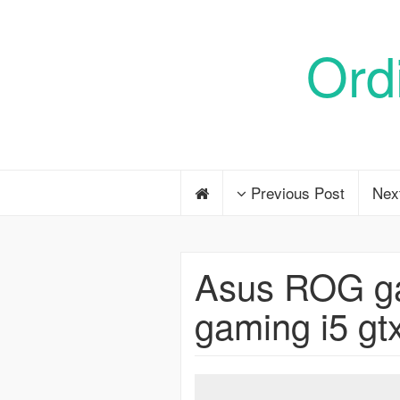
Ord
Previous Post
Nex
Asus ROG ga
gaming i5 gt