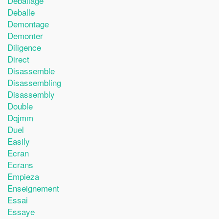
Deballage
Deballe
Demontage
Demonter
Diligence
Direct
Disassemble
Disassembling
Disassembly
Double
Dqjmm
Duel
Easily
Ecran
Ecrans
Empieza
Enseignement
Essai
Essaye