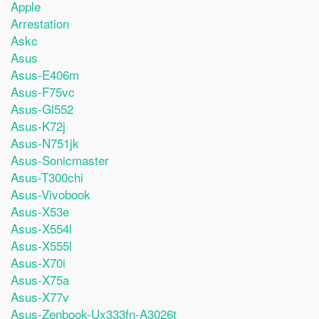
Apple
Arrestation
Askc
Asus
Asus-E406m
Asus-F75vc
Asus-Gl552
Asus-K72j
Asus-N751jk
Asus-Sonicmaster
Asus-T300chi
Asus-Vivobook
Asus-X53e
Asus-X554l
Asus-X555l
Asus-X70i
Asus-X75a
Asus-X77v
Asus-Zenbook-Ux333fn-A3026t