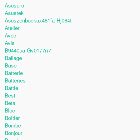
Asuspro
Asustek
Asuszenbookux481fa-Hj064t
Atelier
Avec
Avis
B9440ua-Gv0177ri7
Ballage
Base
Batterie
Batteries
Battle
Best
Beta
Bloc
Boîtier
Bombe
Bonjour