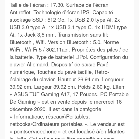
Taille de l’écran : 17.30. Surface de l’écran
Antireflet. Technologie d’écran IPS. Capacité
stockage SSD : 512 Go. 1x USB 2.0 type Ai. 2x
USB 3.0 type A. 1x USB 3.1 type C. 1x HDMI type
Ai. 1x Jack 3,5 mm. Transmission sans fil:
Bluetoothi, Wifi. Version Bluetooth : 5.0. Norme
WiFi : Wi-Fi 5 / 802.11aci. Propriétés des piles / de
la batterie. Type de batteriei LiPoi. Configuration du
clavier Allemand. Dispositif de saisie Pavé
numérique, Touches du pavé tactile, Rétro-
éclairage du clavier. Hauteur 26.94 cm. Longueur
39.92 cm. Largeur 39.92 cm. Poids 2.60 kg. L’item
« ASUS TUF Gaming A17, 17 Pouces, PC Portable
De Gaming » est en vente depuis le mercredi 16
décembre 2020. Il est dans la catégorie
« Informatique, réseaux\Portables,
netbooks\Ordinateurs portables ». Le vendeur est
« pointservicephone » et est localisé à/en Mantes
la Jolie. Cet article peut être expédié au pays