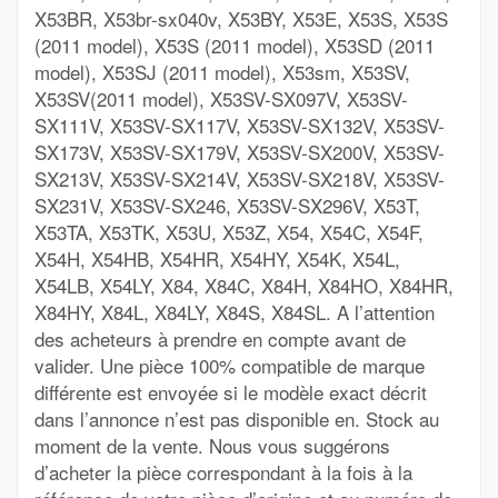
X53BR, X53br-sx040v, X53BY, X53E, X53S, X53S
(2011 model), X53S (2011 model), X53SD (2011
model), X53SJ (2011 model), X53sm, X53SV,
X53SV(2011 model), X53SV-SX097V, X53SV-
SX111V, X53SV-SX117V, X53SV-SX132V, X53SV-
SX173V, X53SV-SX179V, X53SV-SX200V, X53SV-
SX213V, X53SV-SX214V, X53SV-SX218V, X53SV-
SX231V, X53SV-SX246, X53SV-SX296V, X53T,
X53TA, X53TK, X53U, X53Z, X54, X54C, X54F,
X54H, X54HB, X54HR, X54HY, X54K, X54L,
X54LB, X54LY, X84, X84C, X84H, X84HO, X84HR,
X84HY, X84L, X84LY, X84S, X84SL. A l’attention
des acheteurs à prendre en compte avant de
valider. Une pièce 100% compatible de marque
différente est envoyée si le modèle exact décrit
dans l’annonce n’est pas disponible en. Stock au
moment de la vente. Nous vous suggérons
d’acheter la pièce correspondant à la fois à la