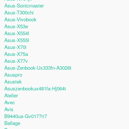
Asus-Sonicmaster
Asus-T300chi
Asus-Vivobook
Asus-X53e
Asus-X554l
Asus-X555l
Asus-X70i
Asus-X75a
Asus-X77v
Asus-Zenbook-Ux333fn-A3026t
Asuspro
Asustek
Asuszenbookux481fa-Hj064t
Atelier
Avec
Avis
B9440ua-Gv0177ri7
Ballage