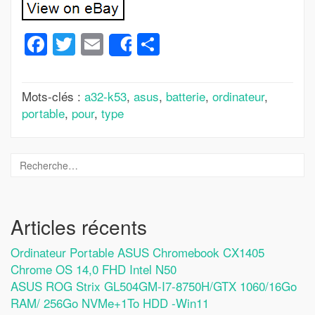
Facebook
Twitter
Email
Partager
Share
Mots-clés :
a32-k53
,
asus
,
batterie
,
ordinateur
,
portable
,
pour
,
type
Articles récents
Ordinateur Portable ASUS Chromebook CX1405
Chrome OS 14,0 FHD Intel N50
ASUS ROG Strix GL504GM-I7-8750H/GTX 1060/16Go
RAM/ 256Go NVMe+1To HDD -Win11