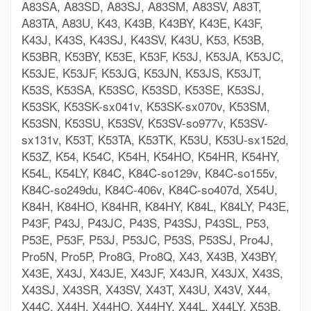
A83SA, A83SD, A83SJ, A83SM, A83SV, A83T,
A83TA, A83U, K43, K43B, K43BY, K43E, K43F,
K43J, K43S, K43SJ, K43SV, K43U, K53, K53B,
K53BR, K53BY, K53E, K53F, K53J, K53JA, K53JC,
K53JE, K53JF, K53JG, K53JN, K53JS, K53JT,
K53S, K53SA, K53SC, K53SD, K53SE, K53SJ,
K53SK, K53SK-sx041v, K53SK-sx070v, K53SM,
K53SN, K53SU, K53SV, K53SV-so977v, K53SV-
sx131v, K53T, K53TA, K53TK, K53U, K53U-sx152d,
K53Z, K54, K54C, K54H, K54HO, K54HR, K54HY,
K54L, K54LY, K84C, K84C-so129v, K84C-so155v,
K84C-so249du, K84C-406v, K84C-so407d, X54U,
K84H, K84HO, K84HR, K84HY, K84L, K84LY, P43E,
P43F, P43J, P43JC, P43S, P43SJ, P43SL, P53,
P53E, P53F, P53J, P53JC, P53S, P53SJ, Pro4J,
Pro5N, Pro5P, Pro8G, Pro8Q, X43, X43B, X43BY,
X43E, X43J, X43JE, X43JF, X43JR, X43JX, X43S,
X43SJ, X43SR, X43SV, X43T, X43U, X43V, X44,
X44C, X44H, X44HO, X44HY, X44L, X44LY, X53B,