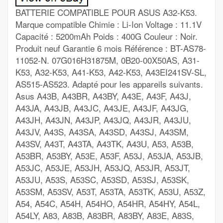
BATTERIE COMPATIBLE POUR ASUS A32-K53.
Marque compatible Chimie : Li-Ion Voltage : 11.1V
Capacité : 5200mAh Poids : 400G Couleur : Noir.
Produit neuf Garantie 6 mois Référence : BT-AS78-
11052-N. 07G016H31875M, 0B20-00X50AS, A31-
K53, A32-K53, A41-K53, A42-K53, A43EI241SV-SL,
AS515-AS523. Adapté pour les appareils suivants.
Asus A43B, A43BR, A43BY, A43E, A43F, A43J,
A43JA, A43JB, A43JC, A43JE, A43JF, A43JG,
A43JH, A43JN, A43JP, A43JQ, A43JR, A43JU,
A43JV, A43S, A43SA, A43SD, A43SJ, A43SM,
A43SV, A43T, A43TA, A43TK, A43U, A53, A53B,
A53BR, A53BY, A53E, A53F, A53J, A53JA, A53JB,
A53JC, A53JE, A53JH, A53JQ, A53JR, A53JT,
A53JU, A53S, A53SC, A53SD, A53SJ, A53SK,
A53SM, A53SV, A53T, A53TA, A53TK, A53U, A53Z,
A54, A54C, A54H, A54HO, A54HR, A54HY, A54L,
A54LY, A83, A83B, A83BR, A83BY, A83E, A83S,