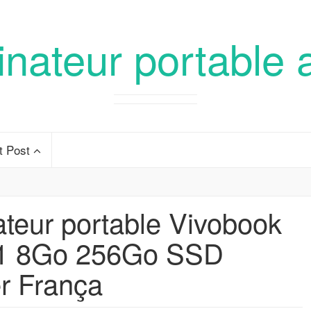
inateur portable 
t Post
teur portable Vivobook
G1 8Go 256Go SSD
r França