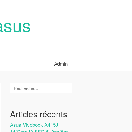
asus
Admin
Articles récents
Asus Vivobook X415J
14/Core I3/SSD 512go/8go