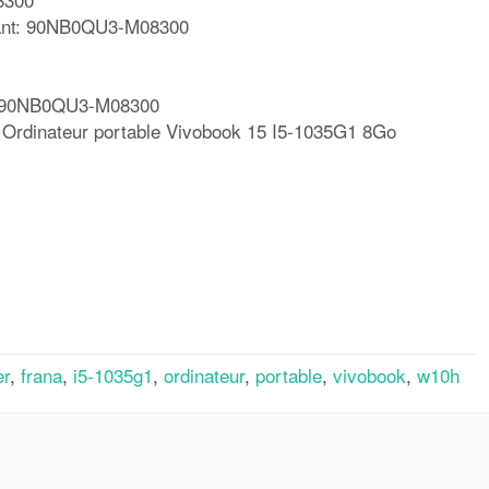
cant: 90NB0QU3-M08300
: 90NB0QU3-M08300
rdinateur portable Vivobook 15 I5-1035G1 8Go
rtager
er
,
frana
,
i5-1035g1
,
ordinateur
,
portable
,
vivobook
,
w10h