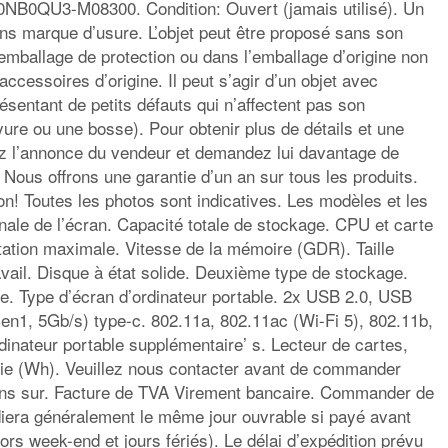
NB0QU3-M08300. Condition: Ouvert (jamais utilisé). Un
sans marque d’usure. L’objet peut être proposé sans son
emballage de protection ou dans l’emballage d’origine non
 accessoires d’origine. Il peut s’agir d’un objet avec
résentant de petits défauts qui n’affectent pas son
yure ou une bosse). Pour obtenir plus de détails et une
ez l’annonce du vendeur et demandez lui davantage de
Nous offrons une garantie d’un an sur tous les produits.
on! Toutes les photos sont indicatives. Les modèles et les
nale de l’écran. Capacité totale de stockage. CPU et carte
ation maximale. Vitesse de la mémoire (GDR). Taille
vail. Disque à état solide. Deuxième type de stockage.
. Type d’écran d’ordinateur portable. 2x USB 2.0, USB
en1, 5Gb/s) type-c. 802.11a, 802.11ac (Wi-Fi 5), 802.11b,
dinateur portable supplémentaire’ s. Lecteur de cartes,
ie (Wh). Veuillez nous contacter avant de commander
ons sur. Facture de TVA Virement bancaire. Commander de
diera généralement le même jour ouvrable si payé avant
s week-end et jours fériés). Le délai d’expédition prévu