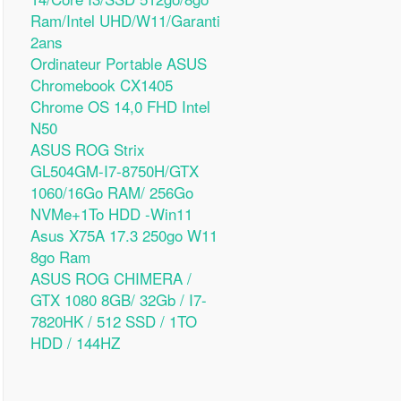
Ram/Intel UHD/W11/Garanti
2ans
Ordinateur Portable ASUS
Chromebook CX1405
Chrome OS 14,0 FHD Intel
N50
ASUS ROG Strix
GL504GM-I7-8750H/GTX
1060/16Go RAM/ 256Go
NVMe+1To HDD -Win11
Asus X75A 17.3 250go W11
8go Ram
ASUS ROG CHIMERA /
GTX 1080 8GB/ 32Gb / I7-
7820HK / 512 SSD / 1TO
HDD / 144HZ