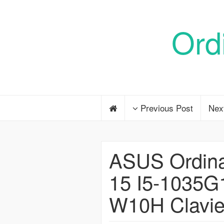
Ord
Previous Post
Nex
ASUS Ordina
15 I5-1035
W10H Clavie