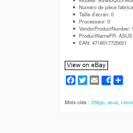
Numéro de pièce fabri
Taille d’écran: 0
Processeur: 0
VendorProductNumber
ProductNameFR: ASUS O
EAN: 4718017725651
Facebook
Twitter
Email
Pa
Share
Mots-clés :
256go
,
asus
,
clavi