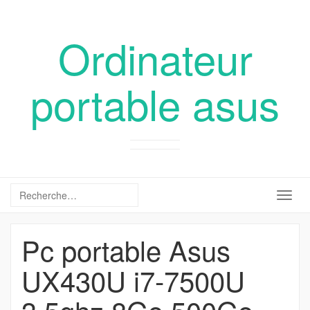
Ordinateur
portable asus
Togg
navig
Pc portable Asus
UX430U i7-7500U