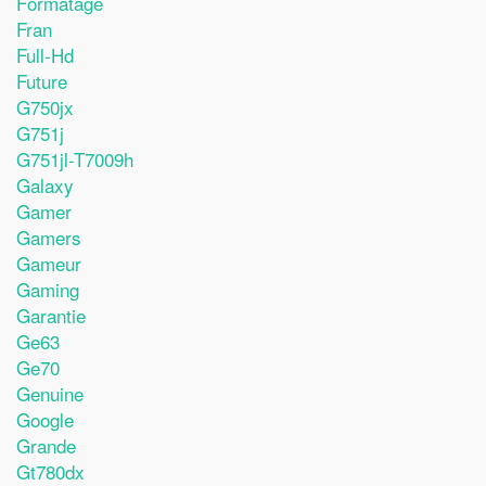
Formatage
Fran
Full-Hd
Future
G750jx
G751j
G751jl-T7009h
Galaxy
Gamer
Gamers
Gameur
Gaming
Garantie
Ge63
Ge70
Genuine
Google
Grande
Gt780dx