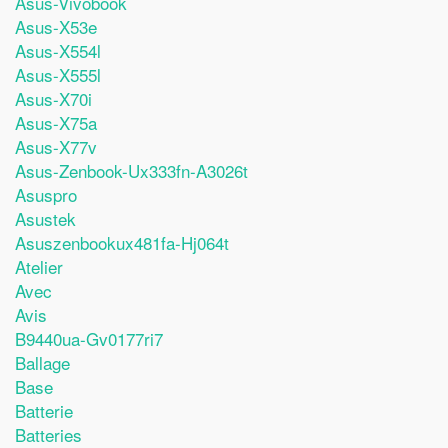
Asus-Vivobook
Asus-X53e
Asus-X554l
Asus-X555l
Asus-X70i
Asus-X75a
Asus-X77v
Asus-Zenbook-Ux333fn-A3026t
Asuspro
Asustek
Asuszenbookux481fa-Hj064t
Atelier
Avec
Avis
B9440ua-Gv0177ri7
Ballage
Base
Batterie
Batteries