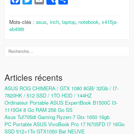
Share
Mots-clés :
asus
,
inch
,
laptop
,
notebook
,
x415ja-
eb498t
Articles récents
ASUS ROG CHIMERA / GTX 1080 8GB/ 32Gb / I7-
7820HK / 512 SSD / 1TO HDD / 144HZ
Ordinateur Portable ASUS ExpertBook B1500C I3-
1115G4 8 Go RAM 256 Go SS
Asus Tuf705dt Gaming Ryzen-7 Gtx 1650 16gb
PC Portable ASUS VivoBook Pro 17 N705FD I7 16Go
SSD 512+1To GTX1050 Bat NEUVE