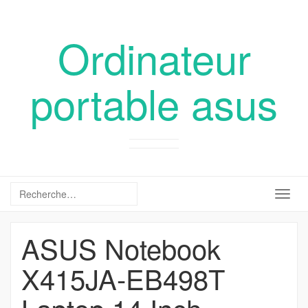
Ordinateur
portable asus
Togg
navig
ASUS Notebook
X415JA-EB498T