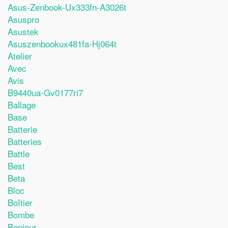
Asus-Zenbook-Ux333fn-A3026t
Asuspro
Asustek
Asuszenbookux481fa-Hj064t
Atelier
Avec
Avis
B9440ua-Gv0177ri7
Ballage
Base
Batterie
Batteries
Battle
Best
Beta
Bloc
Boîtier
Bombe
Bonjour