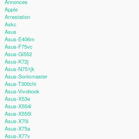
Annonces
Apple
Arrestation
Askc
Asus
Asus-E406m
Asus-F75vc
Asus-Gl552
Asus-K72j
Asus-N751jk
Asus-Sonicmaster
Asus-T300chi
Asus-Vivobook
Asus-X53e
Asus-X554l
Asus-X555l
Asus-X70i
Asus-X75a
Asus-X77v