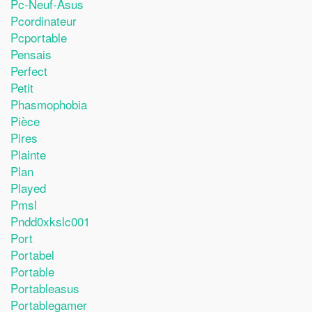
Pc-Neuf-Asus
Pcordinateur
Pcportable
Pensais
Perfect
Petit
Phasmophobia
Pièce
Pires
Plainte
Plan
Played
Pmsl
Pndd0xkslc001
Port
Portabel
Portable
Portableasus
Portablegamer