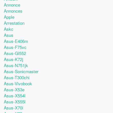
Annonce
Annonces
Apple
Arrestation
Askc
Asus
Asus-E406m
Asus-F75vc
Asus-Gl552
Asus-K72j
Asus-N751jk
Asus-Sonicmaster
Asus-T300chi
Asus-Vivobook
Asus-X53e
Asus-X554l
Asus-X555l
Asus-X70i