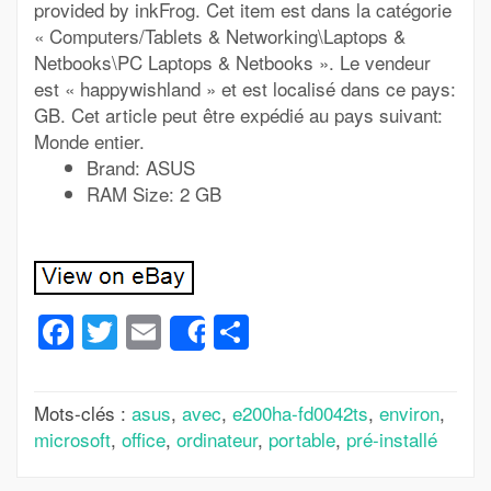
provided by inkFrog. Cet item est dans la catégorie
« Computers/Tablets & Networking\Laptops &
Netbooks\PC Laptops & Netbooks ». Le vendeur
est « happywishland » et est localisé dans ce pays:
GB. Cet article peut être expédié au pays suivant:
Monde entier.
Brand: ASUS
RAM Size: 2 GB
Facebook
Twitter
Email
Partager
Share
Mots-clés :
asus
,
avec
,
e200ha-fd0042ts
,
environ
,
microsoft
,
office
,
ordinateur
,
portable
,
pré-installé