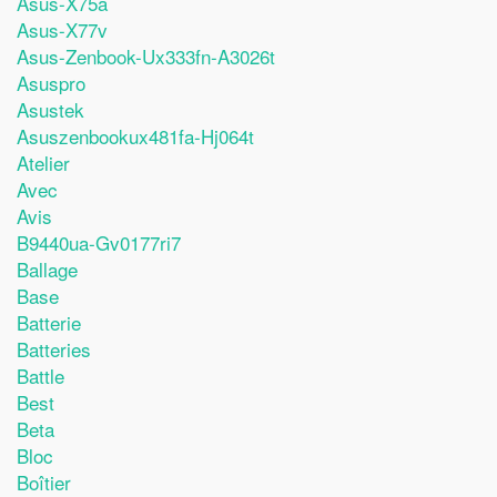
Asus-X75a
Asus-X77v
Asus-Zenbook-Ux333fn-A3026t
Asuspro
Asustek
Asuszenbookux481fa-Hj064t
Atelier
Avec
Avis
B9440ua-Gv0177ri7
Ballage
Base
Batterie
Batteries
Battle
Best
Beta
Bloc
Boîtier