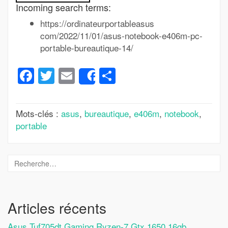
Incoming search terms:
https://ordinateurportableasus
com/2022/11/01/asus-notebook-e406m-pc-
portable-bureautique-14/
Facebook
Twitter
Email
Partager
Share
Mots-clés :
asus
,
bureautique
,
e406m
,
notebook
,
portable
Articles récents
Asus Tuf705dt Gaming Ryzen-7 Gtx 1650 16gb