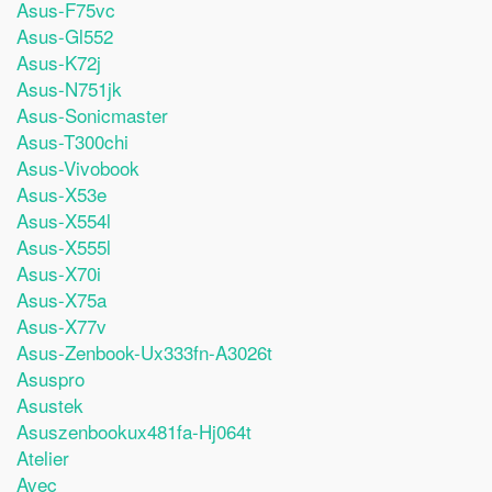
Asus-F75vc
Asus-Gl552
Asus-K72j
Asus-N751jk
Asus-Sonicmaster
Asus-T300chi
Asus-Vivobook
Asus-X53e
Asus-X554l
Asus-X555l
Asus-X70i
Asus-X75a
Asus-X77v
Asus-Zenbook-Ux333fn-A3026t
Asuspro
Asustek
Asuszenbookux481fa-Hj064t
Atelier
Avec