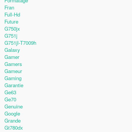
Formatage
Fran
Full-Hd
Future
G750jx
G751j
G751jl-T7009h
Galaxy
Gamer
Gamers
Gameur
Gaming
Garantie
Ge63
Ge70
Genuine
Google
Grande
Gt780dx