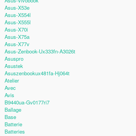
Asus-Vivobook
Asus-X53e
Asus-X554l
Asus-X555l
Asus-X70i
Asus-X75a
Asus-X77v
Asus-Zenbook-Ux333fn-A3026t
Asuspro
Asustek
Asuszenbookux481fa-Hj064t
Atelier
Avec
Avis
B9440ua-Gv0177ri7
Ballage
Base
Batterie
Batteries