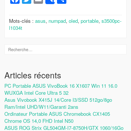
Share
Mots-clés :
asus
,
numpad
,
oled
,
portable
,
s3500pc-
l1034t
Articles récents
PC Portable ASUS VivoBook 16 X1607 Win 11 16.0
WUXGA Intel Core Ultra 5 32
Asus Vivobook X415J 14/Core I3/SSD 512go/8go
Ram/Intel UHD/W11/Garanti 2ans
Ordinateur Portable ASUS Chromebook CX1405
Chrome OS 14,0 FHD Intel N50
ASUS ROG Strix GL504GM-I7-8750H/GTX 1060/16Go