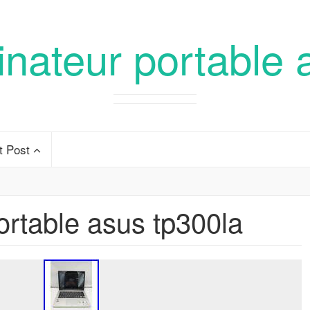
inateur portable 
t Post
ortable asus tp300la