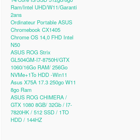
Ram/Intel UHD/W11/Garanti
2ans
Ordinateur Portable ASUS
Chromebook CX1405
Chrome OS 14,0 FHD Intel
N50
ASUS ROG Strix
GL504GM-I7-8750H/GTX
1060/16Go RAM/ 256Go
NVMe+1To HDD -Win11
Asus X75A 17.3 250go W11
8go Ram
ASUS ROG CHIMERA /
GTX 1080 8GB/ 32Gb / I7-
7820HK / 512 SSD / 1TO
HDD / 144HZ