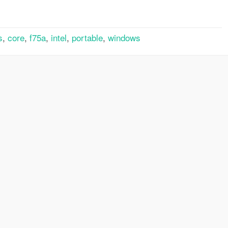
s
,
core
,
f75a
,
intel
,
portable
,
windows