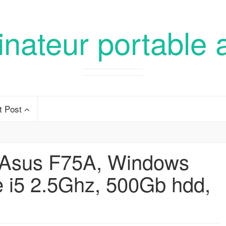
inateur portable 
t Post
 Asus F75A, Windows
re i5 2.5Ghz, 500Gb hdd,