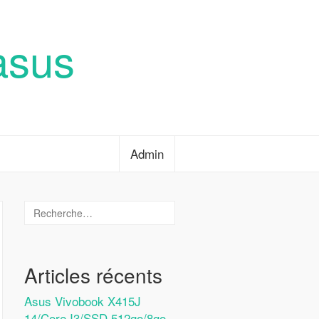
asus
Admin
Articles récents
Asus Vivobook X415J
14/Core I3/SSD 512go/8go