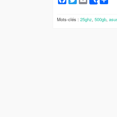
Share
Mots-clés :
25ghz
,
500gb
,
asu