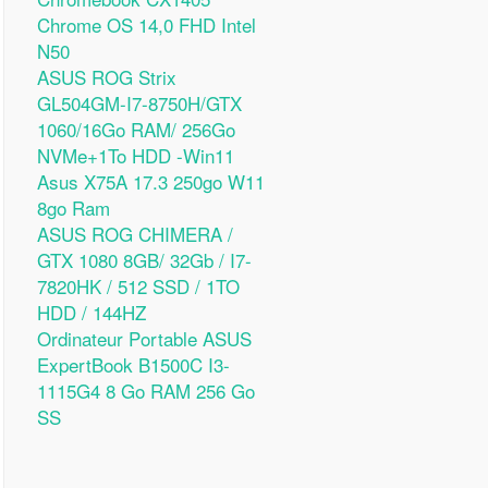
Chrome OS 14,0 FHD Intel
N50
ASUS ROG Strix
GL504GM-I7-8750H/GTX
1060/16Go RAM/ 256Go
NVMe+1To HDD -Win11
Asus X75A 17.3 250go W11
8go Ram
ASUS ROG CHIMERA /
GTX 1080 8GB/ 32Gb / I7-
7820HK / 512 SSD / 1TO
HDD / 144HZ
Ordinateur Portable ASUS
ExpertBook B1500C I3-
1115G4 8 Go RAM 256 Go
SS