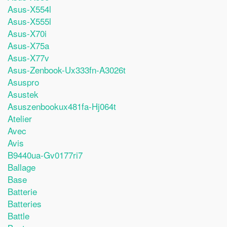
Asus-X554l
Asus-X555l
Asus-X70i
Asus-X75a
Asus-X77v
Asus-Zenbook-Ux333fn-A3026t
Asuspro
Asustek
Asuszenbookux481fa-Hj064t
Atelier
Avec
Avis
B9440ua-Gv0177ri7
Ballage
Base
Batterie
Batteries
Battle