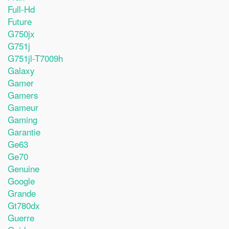
Full-Hd
Future
G750jx
G751j
G751jl-T7009h
Galaxy
Gamer
Gamers
Gameur
Gaming
Garantie
Ge63
Ge70
Genuine
Google
Grande
Gt780dx
Guerre