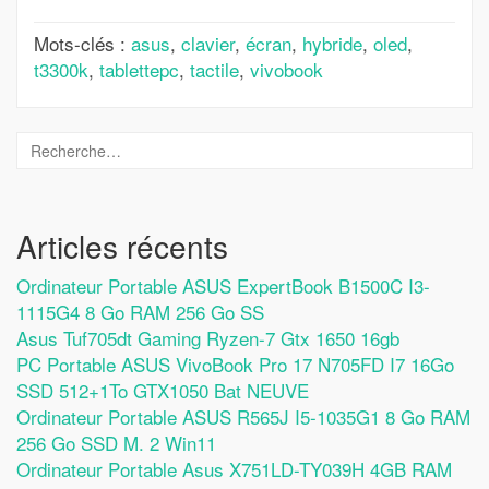
Mots-clés :
asus
,
clavier
,
écran
,
hybride
,
oled
,
t3300k
,
tablettepc
,
tactile
,
vivobook
Articles récents
Ordinateur Portable ASUS ExpertBook B1500C I3-
1115G4 8 Go RAM 256 Go SS
Asus Tuf705dt Gaming Ryzen-7 Gtx 1650 16gb
PC Portable ASUS VivoBook Pro 17 N705FD I7 16Go
SSD 512+1To GTX1050 Bat NEUVE
Ordinateur Portable ASUS R565J I5-1035G1 8 Go RAM
256 Go SSD M. 2 Win11
Ordinateur Portable Asus X751LD-TY039H 4GB RAM